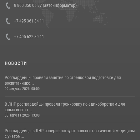
Состоялась рабочая встреча директора Росгвардии Героя России
8 800 350 08 97 (автоинформатор)
генерала армии Виктора Золотова с заместителем полномочного
представителя Президента Российской Федерации в Северо-
Кавказском федеральном округе Виталием Кузнецовым
+7 495 361 84 11
30 июля 2026, 15:35
4
+7 495 622 39 11
НОВОСТИ
Росгвардейцы провели занятие по стрелковой подготовке для
воспитаннико...
09 августа 2026, 05:00
В ЛНР росгвардейцы провели тренировку по единоборствам для
юных воспит...
08 августа 2026, 13:00
Росгвардейцы в ЛНР совершенствуют навыки тактической медицины
с учетом...