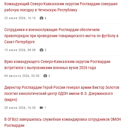
Командующий Северо-Кавказским округом Росгвардии совершил
юных воспитанников спортивной школы
рабочую поездку в Чеченскую Республику
08 августа 2026, 13:00
1
23 июля 2026, 16:10
6
Сотрудники Росгвардии присоединились к утренней разминке у
Сотрудники и военнослужащие Росгвардии обеспечили
стен музея истории космонавтики в Калуге
правопорядок при проведении товарищеского матча по футболу в
08 августа 2026, 09:29
2
Санкт-Петербурге
В Северо-Западном округе Росгвардии продолжаются мероприятия
13 июля 2026, 08:08
2
в честь юбилея ведомства
Врио командующего Северо-Кавказским округом Росгвардии
08 августа 2026, 09:03
1
встретился с выпускниками военных вузов 2026 года
Росгвардейцы в ЛНР совершенствуют навыки тактической
04 августа 2026, 05:00
2
медицины с учетом опыта СВО
Директор Росгвардии Герой России генерал армии Виктор Золотов
08 августа 2026, 09:00
2
посетил кинологический центр ОДОН имени Ф.Э. Дзержинского
(видео)
28 июля 2026, 16:50
1
В ОГВ(с) завершилась служебная командировка сотрудников ОМОН
Росгвардии