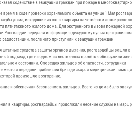
 оказал содействие в эвакуации граждан при пожаре в многоквартирн
ее время в ходе проверки охраняемого объекта на улице 1 Мая росгва
 клубы дыма, исходящие из окна квартиры на четвёртом этаже распо
ти пятиэтажного жилого дома. Для экстренного вызова пожарной ох
ки Росгвардии передали информацию дежурному пульта централизов
о радиостанции, после чего приступили к эвакуации граждан.
я штатные средства защиты органов дыхания, росгвардейцы вошли в
ный подъезд, где на одном из лестничных пролётов обнаружили жен
ательном состоянии. Оповещая жильцов об опасности, сотрудники
е место и передали прибывшей бригаде скорой медицинской помощи
 которой произошло возгорание.
ние и обеспечили безопасность жильцов. Всего из дома было эваку
ния в квартиры, росгвардейцы продолжили несение службы на маршр