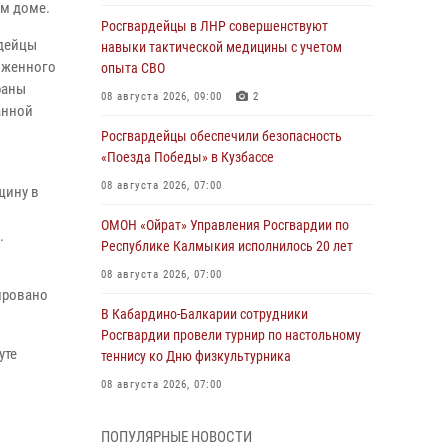
ом доме.
Росгвардейцы в ЛНР совершенствуют
рдейцы
навыки тактической медицины с учетом
ложенного
опыта СВО
раны
08 августа 2026, 09:00
2
анной
Росгвардейцы обеспечили безопасность
«Поезда Победы» в Кузбассе
08 августа 2026, 07:00
щину в
ОМОН «Ойрат» Управления Росгвардии по
.
Республике Калмыкия исполнилось 20 лет
08 августа 2026, 07:00
ировано
В Кабардино-Балкарии сотрудники
Росгвардии провели турнир по настольному
уте
теннису ко Дню физкультурника
08 августа 2026, 07:00
Военнослужащие Софринской бригады
ПОПУЛЯРНЫЕ НОВОСТИ
Росгвардии встретились с участником