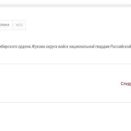
ХРАНА
16121
ибирского ордена Жукова округа войск национальной гвардии Российско
След