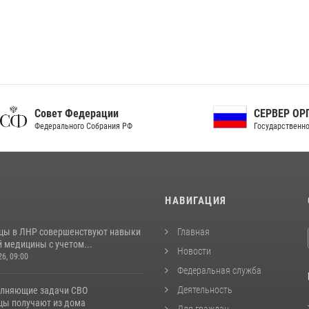
ет Федерации
СЕРВЕР ОРГАНОВ
рального Собрания РФ
Государственной власти РФ
И
НАВИГАЦИЯ
цы в ЛНР совершенствуют навыки
Главная
 медицины с учетом...
Новости
26, 09:00
Федеральная служба
Деятельность
лняющие задачи СВО
цы получают из дома