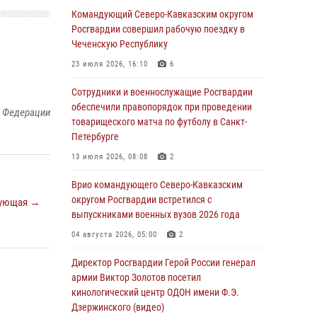
патриотического проекта «Дорогой
Командующий Северо-Кавказским округом
Ломоносова — дорогой к Победе в СВО»
Росгвардии совершил рабочую поездку в
(видео)
Чеченскую Республику
08 августа 2026, 07:00
2
1
23 июля 2026, 16:10
6
В Москве росгвардейцы оказали помощь
Сотрудники и военнослужащие Росгвардии
медикам и девушке с ограниченными
обеспечили правопорядок при проведении
й Федерации
возможностями здоровья (видео)
товарищеского матча по футболу в Санкт-
Петербурге
08 августа 2026, 06:32
1
13 июля 2026, 08:08
2
Спецназ Росгвардии в Марий Эл почтил
память товарища на тактическом турнире
Врио командующего Северо-Кавказским
(видео)
округом Росгвардии встретился с
ующая →
выпускниками военных вузов 2026 года
08 августа 2026, 06:15
9
1
04 августа 2026, 05:00
2
День физкультурника в Уральском округе
Росгвардии отметили турнирами, мастер-
Директор Росгвардии Герой России генерал
классами и легкоатлетическими забегами
армии Виктор Золотов посетил
кинологический центр ОДОН имени Ф.Э.
08 августа 2026, 06:03
9
Дзержинского (видео)