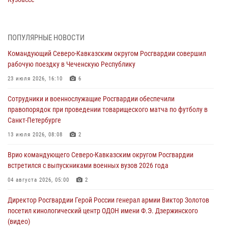
08 августа 2026, 07:00
В Кабардино-Балкарии сотрудники Росгвардии провели турнир по
ПОПУЛЯРНЫЕ НОВОСТИ
настольному теннису ко Дню физкультурника
Командующий Северо-Кавказским округом Росгвардии совершил
08 августа 2026, 07:00
рабочую поездку в Чеченскую Республику
Военнослужащие Софринской бригады Росгвардии встретились с
23 июля 2026, 16:10
6
участником патриотического проекта «Дорогой Ломоносова —
Сотрудники и военнослужащие Росгвардии обеспечили
дорогой к Победе в СВО» (видео)
правопорядок при проведении товарищеского матча по футболу в
08 августа 2026, 07:00
2
1
Санкт-Петербурге
ОМОН «Ойрат» Управления Росгвардии по Республике Калмыкия
13 июля 2026, 08:08
2
исполнилось 20 лет
Врио командующего Северо-Кавказским округом Росгвардии
08 августа 2026, 07:00
встретился с выпускниками военных вузов 2026 года
В Москве росгвардейцы оказали помощь медикам и девушке с
04 августа 2026, 05:00
2
ограниченными возможностями здоровья (видео)
Директор Росгвардии Герой России генерал армии Виктор Золотов
08 августа 2026, 06:32
1
посетил кинологический центр ОДОН имени Ф.Э. Дзержинского
(видео)