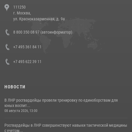
В Челябинске росгвардейцы задержали злоумышленников,
111250
напавших на бригаду скорой помощи (видео)
г. Москва,
14 июля 2026, 12:20
1
ул. Красноказарменная, д. 9а
Состоялась рабочая встреча директора Росгвардии Героя России
8 800 350 08 97 (автоинформатор)
генерала армии Виктора Золотова с заместителем полномочного
представителя Президента Российской Федерации в Северо-
Кавказском федеральном округе Виталием Кузнецовым
+7 495 361 84 11
30 июля 2026, 15:35
4
+7 495 622 39 11
НОВОСТИ
В ЛНР росгвардейцы провели тренировку по единоборствам для
юных воспит...
08 августа 2026, 13:00
Росгвардейцы в ЛНР совершенствуют навыки тактической медицины
с учетом...