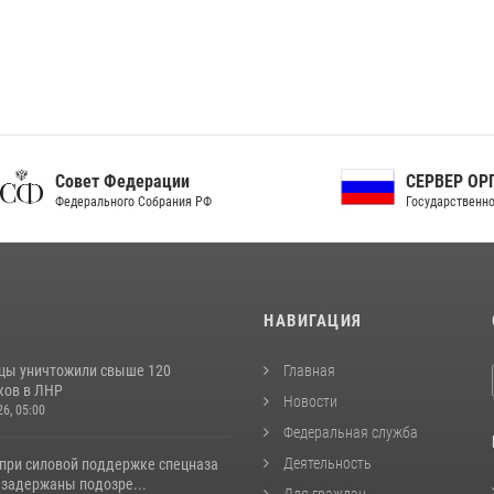
ет Федерации
СЕРВЕР ОРГАНОВ
рального Собрания РФ
Государственной власти РФ
И
НАВИГАЦИЯ
цы уничтожили свыше 120
Главная
ков в ЛНР
Новости
26, 05:00
Федеральная служба
Деятельность
 при силовой поддержке спецназа
 задержаны подозре...