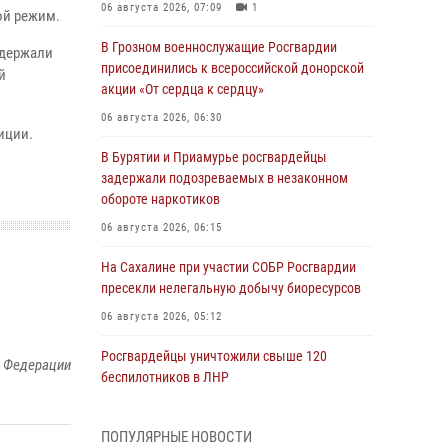
06 августа 2026, 07:09
1
ой режим.
В Грозном военнослужащие Росгвардии
адержали
присоединились к всероссийской донорской
й
акции «От сердца к сердцу»
06 августа 2026, 06:30
иции.
В Бурятии и Приамурье росгвардейцы
задержали подозреваемых в незаконном
обороте наркотиков
06 августа 2026, 06:15
На Сахалине при участии СОБР Росгвардии
пресекли нелегальную добычу биоресурсов
06 августа 2026, 05:12
Росгвардейцы уничтожили свыше 120
й Федерации
беспилотников в ЛНР
06 августа 2026, 05:00
ПОПУЛЯРНЫЕ НОВОСТИ
Выпускники вузов Росгвардии прибыли для