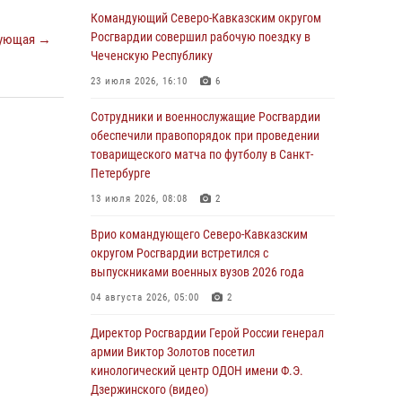
прохождения службы на Урал
Командующий Северо-Кавказским округом
Росгвардии совершил рабочую поездку в
ующая →
06 августа 2026, 04:00
3
Чеченскую Республику
Росгвардейцы проверили работу ЧОП в
23 июля 2026, 16:10
6
детских оздоровительных лагерях в Курске
(видео)
Сотрудники и военнослужащие Росгвардии
обеспечили правопорядок при проведении
05 августа 2026, 14:44
1
товарищеского матча по футболу в Санкт-
Петербурге
На Северном Кавказе росгвардейцы приняли
участие в мероприятиях памяти генерала
13 июля 2026, 08:08
2
армии Ивана Яковлева
Врио командующего Северо-Кавказским
05 августа 2026, 14:30
3
округом Росгвардии встретился с
выпускниками военных вузов 2026 года
При содействии спецназа Росгвардии
задержаны подозреваемые в организации
04 августа 2026, 05:00
2
незаконной миграции в Подмосковье (видео)
Директор Росгвардии Герой России генерал
05 августа 2026, 14:25
1
армии Виктор Золотов посетил
кинологический центр ОДОН имени Ф.Э.
В Великом Новгороде СОБР Росгвардии
Дзержинского (видео)
оказал содействие в задержании