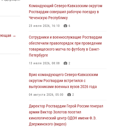
Комплексные проверки безопасности
Командующий Северо-Кавказским округом
объектов образования с участием
Росгвардии совершил рабочую поездку в
Росгвардии продолжаются на Урале
Чеченскую Республику
08 августа 2026, 04:01
5
23 июля 2026, 16:10
6
ующая →
В Сибирском округе Росгвардии состоялись
Сотрудники и военнослужащие Росгвардии
мероприятия, посвященные Дню
обеспечили правопорядок при проведении
физкультурника
товарищеского матча по футболу в Санкт-
Петербурге
08 августа 2026, 04:00
5
13 июля 2026, 08:08
2
На Дальнем Востоке продолжается
всероссийская акция "Каникулы с
Врио командующего Северо-Кавказским
Росгвардией"
округом Росгвардии встретился с
выпускниками военных вузов 2026 года
08 августа 2026, 00:00
3
04 августа 2026, 05:00
2
Заместитель директора Росгвардии генерал-
полковник Владислав Ершов поздравил
Директор Росгвардии Герой России генерал
военнослужащих и сотрудников ведомства с
армии Виктор Золотов посетил
Днем физкультурника
кинологический центр ОДОН имени Ф.Э.
Дзержинского (видео)
07 августа 2026, 21:01