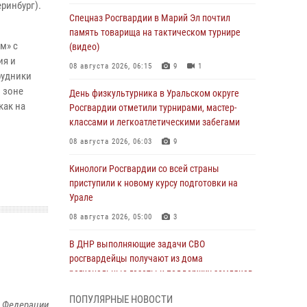
ринбург).
Спецназ Росгвардии в Марий Эл почтил
память товарища на тактическом турнире
м» с
(видео)
ия и
08 августа 2026, 06:15
9
1
рудники
 зоне
День физкультурника в Уральском округе
как на
Росгвардии отметили турнирами, мастер-
классами и легкоатлетическими забегами
08 августа 2026, 06:03
9
Кинологи Росгвардии со всей страны
приступили к новому курсу подготовки на
Урале
08 августа 2026, 05:00
3
В ДНР выполняющие задачи СВО
росгвардейцы получают из дома
региональные газеты и поддержку земляков
08 августа 2026, 05:00
ПОПУЛЯРНЫЕ НОВОСТИ
й Федерации