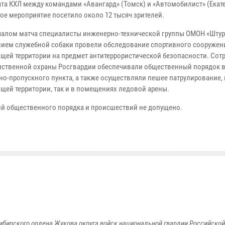
та КХЛ между командами «Авангард» (Томск) и «Автомобилист» (Екате
ое мероприятие посетило около 12 тысяч зрителей.
чалом матча специалисты инженерно-технической группы ОМОН «Штур
ием служебной собаки провели обследование спортивного сооружен
щей территории на предмет антитеррористической безопасности. Сот
ственной охраны Росгвардии обеспечивали общественный порядок в
но-пропускного пункта, а также осуществляли пешее патрулирование, 
щей территории, так и в помещениях ледовой арены.
й общественного порядка и происшествий не допущено.
ибирского ордена Жукова округа войск национальной гвардии Российско