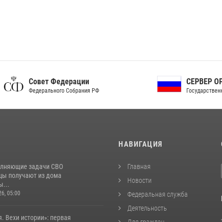
ет Федерации
СЕРВЕР ОРГАНОВ
рального Собрания РФ
Государственной власти РФ
И
НАВИГАЦИЯ
лняющие задачи СВО
Главная
цы получают из дома
Новости
...
26, 05:00
Федеральная служба
Деятельность
. Вехи истории»: первая