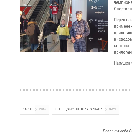
чемпиона
Спортивн
Перед на
применен
прилегаю
вневедом
контроль
прилегаю
Нарушени
ОМОН
13206
ВНЕВЕДОМСТВЕННАЯ ОХРАНА
16121
Пресс-служба С