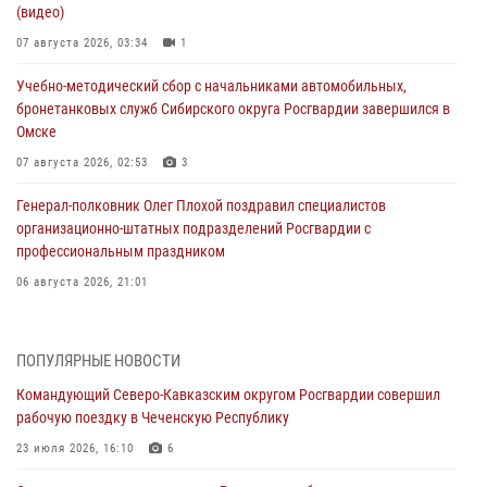
(видео)
07 августа 2026, 03:34
1
Учебно-методический сбор с начальниками автомобильных,
бронетанковых служб Сибирского округа Росгвардии завершился в
Омске
07 августа 2026, 02:53
3
Генерал-полковник Олег Плохой поздравил специалистов
организационно-штатных подразделений Росгвардии с
профессиональным праздником
06 августа 2026, 21:01
В Нижнем Новгороде состоялось Всероссийское совещание-
семинар по вопросам развития вневедомственной охраны
ПОПУЛЯРНЫЕ НОВОСТИ
Росгвардии (видео)
Командующий Северо-Кавказским округом Росгвардии совершил
06 августа 2026, 14:47
10
1
рабочую поездку в Чеченскую Республику
В Брянске сотрудники и военнослужащие Росгвардии почтили
23 июля 2026, 16:10
6
память Героя России Олега Визнюка