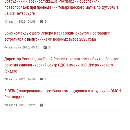
Сотрудники и военнослужащие Росгвардии обеспечили
06 августа 2026, 14:36
2
правопорядок при проведении товарищеского матча по футболу в
Санкт-Петербурге
В кинологическом центре Уральского округа Росгвардии почтили
память товарищей, погибших при исполнении воинского долга
13 июля 2026, 08:08
2
06 августа 2026, 13:29
5
Врио командующего Северо-Кавказским округом Росгвардии
встретился с выпускниками военных вузов 2026 года
В Центральном округе Росгвардии прошли мероприятия к
108‑летию генерала армии И.К. Яковлева
04 августа 2026, 05:00
2
06 августа 2026, 13:24
Директор Росгвардии Герой России генерал армии Виктор Золотов
посетил кинологический центр ОДОН имени Ф.Э. Дзержинского
Росгвардейцы задержали мужчину, открывшего стрельбу в
(видео)
Подмосковье (видео)
28 июля 2026, 16:50
1
06 августа 2026, 12:35
1
В ОГВ(с) завершилась служебная командировка сотрудников ОМОН
Росгвардии
20 июля 2026, 09:25
3
Директор Росгвардии Герой России генерал армии Виктор Золотов
поздравил специалистов подразделений тыла с профессиональным
праздником