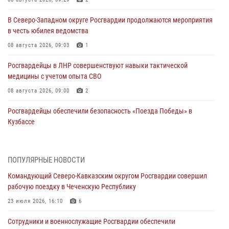
В Северо-Западном округе Росгвардии продолжаются мероприятия
в честь юбилея ведомства
08 августа 2026, 09:03
1
Росгвардейцы в ЛНР совершенствуют навыки тактической
медицины с учетом опыта СВО
08 августа 2026, 09:00
2
Росгвардейцы обеспечили безопасность «Поезда Победы» в
Кузбассе
08 августа 2026, 07:00
ОМОН «Ойрат» Управления Росгвардии по Республике Калмыкия
ПОПУЛЯРНЫЕ НОВОСТИ
исполнилось 20 лет
Командующий Северо-Кавказским округом Росгвардии совершил
08 августа 2026, 07:00
рабочую поездку в Чеченскую Республику
В Кабардино-Балкарии сотрудники Росгвардии провели турнир по
23 июля 2026, 16:10
6
настольному теннису ко Дню физкультурника
Сотрудники и военнослужащие Росгвардии обеспечили
08 августа 2026, 07:00