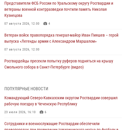
Представители ФСБ России по Уральскому округу Росгвардии и
ветераны военной контрразведки почтили память Николая
Кузнецова
07 августа 2026, 12:00
4
Ветеран войск правопорядка генерал-майор Иван Пияшев – герой
выпуска «Легенды армии с Александром Маршалом»
07 августа 2026, 12:00
Росгвардейцы пресекли попытку руферов подняться на крышу
Смольного собора в Санкт-Петербурге (видео)
07 августа 2026, 11:34
3
1
В Курске росгвардейцы провели занятие по основам
ПОПУЛЯРНЫЕ НОВОСТИ
взрывобезопасности
Командующий Северо-Кавказским округом Росгвардии совершил
07 августа 2026, 11:33
рабочую поездку в Чеченскую Республику
Рэпер ST посетил раненых росгвардейцев в Главном военном
23 июля 2026, 16:10
6
клиническом госпитале ведомства
Сотрудники и военнослужащие Росгвардии обеспечили
07 августа 2026, 11:18
2
правопорядок при проведении товарищеского матча по футболу в