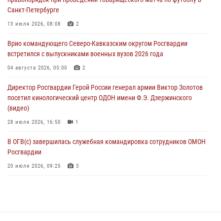
Санкт-Петербурге
Патриотическая акция «Каникулы с Росгвардией» прошла в
Воронеже
13 июля 2026, 08:08
2
07 августа 2026, 11:00
2
Врио командующего Северо-Кавказским округом Росгвардии
встретился с выпускниками военных вузов 2026 года
В Ставрополе офицеры Росгвардии стали участниками пресс-
конференции по вопросам в сфере оборота оружия
04 августа 2026, 05:00
2
07 августа 2026, 11:00
Директор Росгвардии Герой России генерал армии Виктор Золотов
посетил кинологический центр ОДОН имени Ф.Э. Дзержинского
(видео)
28 июля 2026, 16:50
1
В ОГВ(с) завершилась служебная командировка сотрудников ОМОН
Росгвардии
20 июля 2026, 09:25
3
Директор Росгвардии Герой России генерал армии Виктор Золотов
поздравил специалистов подразделений тыла с профессиональным
праздником
31 июля 2026, 21:01