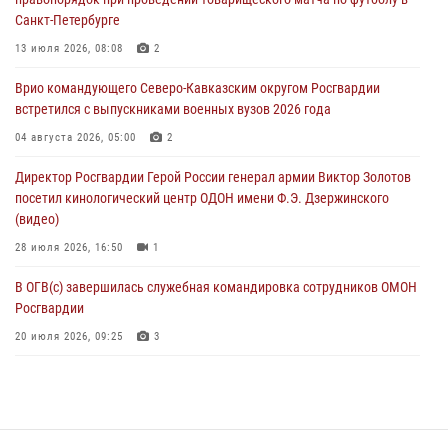
07 августа 2026, 12:00
Санкт-Петербурге
Представители ФСБ России по Уральскому округу Росгвардии и
13 июля 2026, 08:08
2
ветераны военной контрразведки почтили память Николая
Врио командующего Северо-Кавказским округом Росгвардии
Кузнецова
встретился с выпускниками военных вузов 2026 года
07 августа 2026, 12:00
4
04 августа 2026, 05:00
2
Росгвардейцы пресекли попытку руферов подняться на крышу
Директор Росгвардии Герой России генерал армии Виктор Золотов
Смольного собора в Санкт-Петербурге (видео)
посетил кинологический центр ОДОН имени Ф.Э. Дзержинского
07 августа 2026, 11:34
3
1
(видео)
28 июля 2026, 16:50
1
В ОГВ(с) завершилась служебная командировка сотрудников ОМОН
Росгвардии
20 июля 2026, 09:25
3
Директор Росгвардии Герой России генерал армии Виктор Золотов
поздравил специалистов подразделений тыла с профессиональным
праздником
31 июля 2026, 21:01