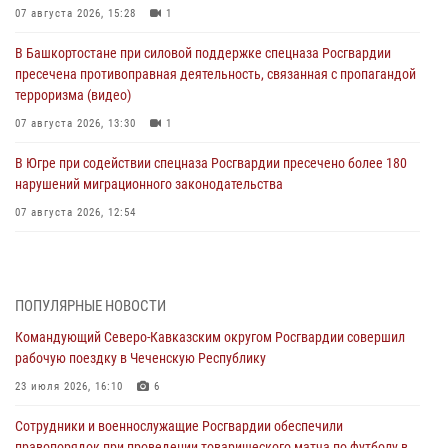
07 августа 2026, 15:28
1
В Башкортостане при силовой поддержке спецназа Росгвардии
пресечена противоправная деятельность, связанная с пропагандой
терроризма (видео)
07 августа 2026, 13:30
1
В Югре при содействии спецназа Росгвардии пресечено более 180
нарушений миграционного законодательства
07 августа 2026, 12:54
Тонувшего ребенка спас росгвардеец в Краснодарском крае
07 августа 2026, 12:37
ПОПУЛЯРНЫЕ НОВОСТИ
Юные гости из летних лагерей посетили кинологический центр
Командующий Северо-Кавказским округом Росгвардии совершил
Росгвардии (видео)
рабочую поездку в Чеченскую Республику
07 августа 2026, 12:20
3
1
23 июля 2026, 16:10
6
Ветеран войск правопорядка генерал-майор Иван Пияшев – герой
Сотрудники и военнослужащие Росгвардии обеспечили
выпуска «Легенды армии с Александром Маршалом»
правопорядок при проведении товарищеского матча по футболу в