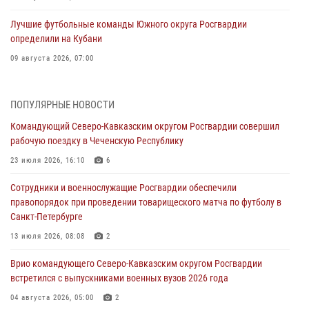
Лучшие футбольные команды Южного округа Росгвардии
определили на Кубани
09 августа 2026, 07:00
В Ульяновске росгвардейцы присоединились к донорской акции
(видео)
ПОПУЛЯРНЫЕ НОВОСТИ
09 августа 2026, 06:15
2
1
Командующий Северо-Кавказским округом Росгвардии совершил
рабочую поездку в Чеченскую Республику
Росгвардейцы провели занятие по стрелковой подготовке для
воспитанников Центра детского, юношеского туризма и
23 июля 2026, 16:10
6
краеведения Луганской Народной Республики
Сотрудники и военнослужащие Росгвардии обеспечили
09 августа 2026, 05:00
правопорядок при проведении товарищеского матча по футболу в
Санкт-Петербурге
В регионах Урала бойцам Росгвардии в зону СВО передали свежие
тиражи газет
13 июля 2026, 08:08
2
09 августа 2026, 05:00
Врио командующего Северо-Кавказским округом Росгвардии
встретился с выпускниками военных вузов 2026 года
Всероссийская ведомственная акции «Каникулы с Росгвардией
проходит в Сибири
04 августа 2026, 05:00
2