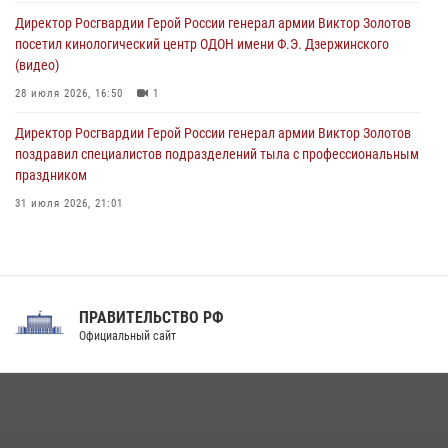
09 августа 2026, 04:00
5
Директор Росгвардии Герой России генерал армии Виктор Золотов
посетил кинологический центр ОДОН имени Ф.Э. Дзержинского
(видео)
28 июля 2026, 16:50
1
Директор Росгвардии Герой России генерал армии Виктор Золотов
поздравил специалистов подразделений тыла с профессиональным
праздником
31 июля 2026, 21:01
В ОГВ(с) завершилась служебная командировка сотрудников ОМОН
Росгвардии
20 июля 2026, 09:25
3
ПРАВИТЕЛЬСТВО РФ
Праздник «Один день с Росгвардией» к 105-летию Центрального
Официальный сайт
округа прошел на Поклонной горе
18 июля 2026, 13:43
15
1
При силовой поддержке СОБР Росгвардии в Иркутской области
повели рейды по соблюдению миграционного законодательства