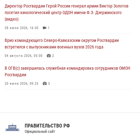
память генерала армии Ивана Кирилловича Яковлева
Директор Росгвардии Герой России генерал армии Виктор Золотов
05 августа 2026, 12:40
6
посетил кинологический центр ОДОН имени Ф.Э. Дзержинского
(видео)
Росгвардейцы приняли участие в акции «Волна памяти»,
посвящённой 83‑й годовщине освобождения Белгорода от
28 июля 2026, 16:50
1
немецко‑фашистских захватчиков
Врио командующего Северо-Кавказским округом Росгвардии
05 августа 2026, 12:13
1
встретился с выпускниками военных вузов 2026 года
04 августа 2026, 05:00
2
В ОГВ(с) завершилась служебная командировка сотрудников ОМОН
Росгвардии
20 июля 2026, 09:25
3
Директор Росгвардии Герой России генерал армии Виктор Золотов
поздравил специалистов подразделений тыла с профессиональным
праздником
31 июля 2026, 21:01
ПРАВИТЕЛЬСТВО РФ
Праздник «Один день с Росгвардией» к 105-летию Центрального
Официальный сайт
округа прошел на Поклонной горе