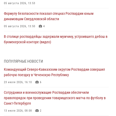
05 августа 2026, 13:53
Формулу безопасности показал спецназ Росгвардии юным
динамовцам Свердловской области
05 августа 2026, 13:50
4
В столице росгвардейцы задержали мужчину, устроившего дебош в
букмекерской конторе (видео)
05 августа 2026, 13:25
1
В Удмуртии при силовой поддержке спецназа Росгвардии
ПОПУЛЯРНЫЕ НОВОСТИ
задержаны подозреваемые в мошенничестве под видом оказания
Командующий Северо-Кавказским округом Росгвардии совершил
оздоровительных услуг (видео)
рабочую поездку в Чеченскую Республику
05 августа 2026, 13:20
1
1
23 июля 2026, 16:10
6
В Москве дети сотрудников и военнослужащих Росгвардии
Сотрудники и военнослужащие Росгвардии обеспечили
посетили мастер-класс по художественной гимнастике
правопорядок при проведении товарищеского матча по футболу в
05 августа 2026, 13:00
3
Санкт-Петербурге
Офицеры Росгвардии и ветераны войск правопорядка почтили
13 июля 2026, 08:08
2