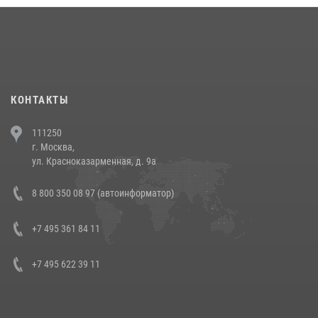
18 июля 2026, 13:43
15
1
При силовой поддержке СОБР Росгвардии в Иркутской области
повели рейды по соблюдению миграционного законодательства
(видео)
30 июля 2026, 08:00
1
КОНТАКТЫ
В Челябинске росгвардейцы задержали злоумышленников,
111250
напавших на бригаду скорой помощи (видео)
г. Москва,
14 июля 2026, 12:20
1
ул. Красноказарменная, д. 9а
В Росгвардии прошла военно-научная конференция по обобщению
8 800 350 08 97 (автоинформатор)
боевого опыта
08 июля 2026, 07:01
+7 495 361 84 11
+7 495 622 39 11