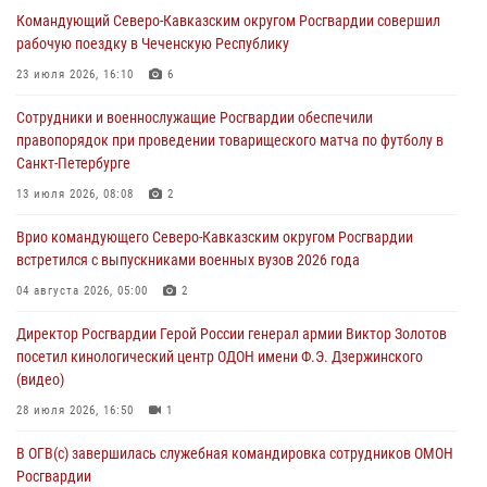
Росгвардейцы пресекли попытку руферов подняться на крышу
Командующий Северо-Кавказским округом Росгвардии совершил
Смольного собора в Санкт-Петербурге (видео)
рабочую поездку в Чеченскую Республику
07 августа 2026, 11:34
3
1
23 июля 2026, 16:10
6
В Курске росгвардейцы провели занятие по основам
Сотрудники и военнослужащие Росгвардии обеспечили
взрывобезопасности
правопорядок при проведении товарищеского матча по футболу в
07 августа 2026, 11:33
Санкт-Петербурге
Рэпер ST посетил раненых росгвардейцев в Главном военном
13 июля 2026, 08:08
2
клиническом госпитале ведомства
Врио командующего Северо-Кавказским округом Росгвардии
07 августа 2026, 11:18
2
встретился с выпускниками военных вузов 2026 года
Патриотическая акция «Каникулы с Росгвардией» прошла в
04 августа 2026, 05:00
2
Воронеже
Директор Росгвардии Герой России генерал армии Виктор Золотов
07 августа 2026, 11:00
2
посетил кинологический центр ОДОН имени Ф.Э. Дзержинского
(видео)
28 июля 2026, 16:50
1
В ОГВ(с) завершилась служебная командировка сотрудников ОМОН
Росгвардии