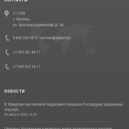
В Челябинске росгвардейцы задержали злоумышленников,
111250
напавших на бригаду скорой помощи (видео)
г. Москва,
14 июля 2026, 12:20
1
ул. Красноказарменная, д. 9а
В Росгвардии прошла военно-научная конференция по обобщению
8 800 350 08 97 (автоинформатор)
боевого опыта
08 июля 2026, 07:01
+7 495 361 84 11
+7 495 622 39 11
НОВОСТИ
В Удмуртии при силовой поддержке спецназа Росгвардии задержаны
подозре...
05 августа 2026, 13:20
Офицеры Росгвардии и ветераны войск правопорядка почтили