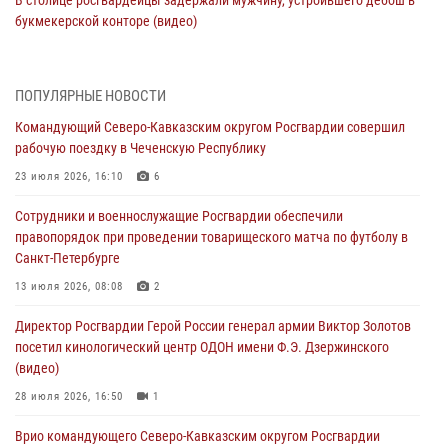
букмекерской конторе (видео)
05 августа 2026, 13:25
1
В Удмуртии при силовой поддержке спецназа Росгвардии
ПОПУЛЯРНЫЕ НОВОСТИ
задержаны подозреваемые в мошенничестве под видом оказания
Командующий Северо-Кавказским округом Росгвардии совершил
оздоровительных услуг (видео)
рабочую поездку в Чеченскую Республику
05 августа 2026, 13:20
1
1
23 июля 2026, 16:10
6
В Москве дети сотрудников и военнослужащих Росгвардии
Сотрудники и военнослужащие Росгвардии обеспечили
посетили мастер-класс по художественной гимнастике
правопорядок при проведении товарищеского матча по футболу в
05 августа 2026, 13:00
3
Санкт-Петербурге
Офицеры Росгвардии и ветераны войск правопорядка почтили
13 июля 2026, 08:08
2
память генерала армии Ивана Кирилловича Яковлева
Директор Росгвардии Герой России генерал армии Виктор Золотов
05 августа 2026, 12:40
6
посетил кинологический центр ОДОН имени Ф.Э. Дзержинского
(видео)
Росгвардейцы приняли участие в акции «Волна памяти»,
посвящённой 83‑й годовщине освобождения Белгорода от
28 июля 2026, 16:50
1
немецко‑фашистских захватчиков
Врио командующего Северо-Кавказским округом Росгвардии
05 августа 2026, 12:13
1