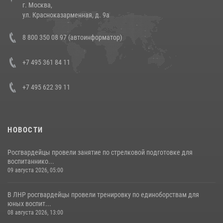
г. Москва,
14 июля 2026, 12:20
1
ул. Красноказарменная, д. 9а
Состоялась рабочая встреча директора Росгвардии Героя России
8 800 350 08 97 (автоинформатор)
генерала армии Виктора Золотова с заместителем полномочного
представителя Президента Российской Федерации в Северо-
Кавказском федеральном округе Виталием Кузнецовым
+7 495 361 84 11
30 июля 2026, 15:35
4
+7 495 622 39 11
НОВОСТИ
Росгвардейцы провели занятие по стрелковой подготовке для
воспитаннико...
09 августа 2026, 05:00
В ЛНР росгвардейцы провели тренировку по единоборствам для
юных воспит...
08 августа 2026, 13:00