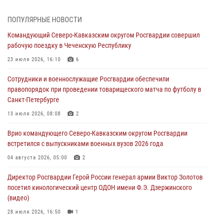
08 августа 2026, 09:29
2
ПОПУЛЯРНЫЕ НОВОСТИ
В Северо-Западном округе Росгвардии продолжаются мероприятия
Командующий Северо-Кавказским округом Росгвардии совершил
в честь юбилея ведомства
рабочую поездку в Чеченскую Республику
08 августа 2026, 09:03
1
23 июля 2026, 16:10
6
Росгвардейцы в ЛНР совершенствуют навыки тактической
Сотрудники и военнослужащие Росгвардии обеспечили
медицины с учетом опыта СВО
правопорядок при проведении товарищеского матча по футболу в
08 августа 2026, 09:00
2
Санкт-Петербурге
Военнослужащие Софринской бригады Росгвардии встретились с
13 июля 2026, 08:08
2
участником патриотического проекта «Дорогой Ломоносова —
Врио командующего Северо-Кавказским округом Росгвардии
дорогой к Победе в СВО» (видео)
встретился с выпускниками военных вузов 2026 года
08 августа 2026, 07:00
2
1
04 августа 2026, 05:00
2
В Кабардино-Балкарии сотрудники Росгвардии провели турнир по
Директор Росгвардии Герой России генерал армии Виктор Золотов
настольному теннису ко Дню физкультурника
посетил кинологический центр ОДОН имени Ф.Э. Дзержинского
08 августа 2026, 07:00
(видео)
28 июля 2026, 16:50
1