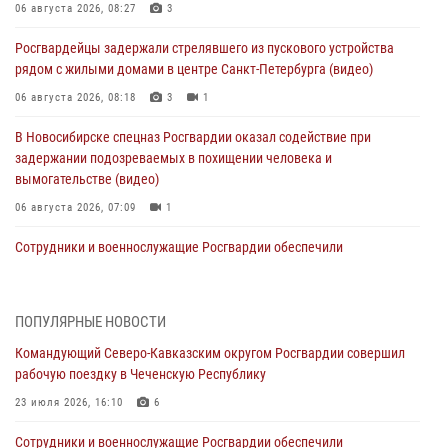
06 августа 2026, 08:27
3
Росгвардейцы задержали стрелявшего из пускового устройства
рядом с жилыми домами в центре Санкт-Петербурга (видео)
06 августа 2026, 08:18
3
1
В Новосибирске спецназ Росгвардии оказал содействие при
задержании подозреваемых в похищении человека и
вымогательстве (видео)
06 августа 2026, 07:09
1
Сотрудники и военнослужащие Росгвардии обеспечили
правопорядок при проведении матча Кубка России по футболу в
Санкт-Петербурге
06 августа 2026, 07:03
3
ПОПУЛЯРНЫЕ НОВОСТИ
Командующий Северо-Кавказским округом Росгвардии совершил
В Грозном военнослужащие Росгвардии присоединились к
рабочую поездку в Чеченскую Республику
всероссийской донорской акции «От сердца к сердцу»
23 июля 2026, 16:10
6
06 августа 2026, 06:30
Сотрудники и военнослужащие Росгвардии обеспечили
В Бурятии и Приамурье росгвардейцы задержали подозреваемых в