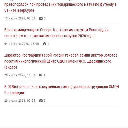
правопорядок при проведении товарищеского матча по футболу в
незаконном обороте наркотиков
Санкт-Петербурге
06 августа 2026, 06:15
13 июля 2026, 08:08
2
На Сахалине при участии СОБР Росгвардии пресекли нелегальную
Врио командующего Северо-Кавказским округом Росгвардии
добычу биоресурсов
встретился с выпускниками военных вузов 2026 года
06 августа 2026, 05:12
04 августа 2026, 05:00
2
Росгвардейцы уничтожили свыше 120 беспилотников в ЛНР
Директор Росгвардии Герой России генерал армии Виктор Золотов
06 августа 2026, 05:00
посетил кинологический центр ОДОН имени Ф.Э. Дзержинского
(видео)
28 июля 2026, 16:50
1
В ОГВ(с) завершилась служебная командировка сотрудников ОМОН
Росгвардии
20 июля 2026, 09:25
3
Директор Росгвардии Герой России генерал армии Виктор Золотов
поздравил специалистов подразделений тыла с профессиональным
праздником