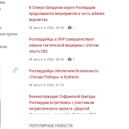
им.
В Северо-Западном округе Росгвардии
и
продолжаются мероприятия в честь юбилея
ведомства
,
08 августа 2026, 09:03
1
ров крови.
Росгвардейцы в ЛНР совершенствуют
навыки тактической медицины с учетом
ском
опыта СВО
08 августа 2026, 09:00
2
Росгвардейцы обеспечили безопасность
«Поезда Победы» в Кузбассе
08 августа 2026, 07:00
Военнослужащие Софринской бригады
Росгвардии встретились с участником
патриотического проекта «Дорогой
Ломоносова — дорогой к Победе в СВО»
(видео)
ПОПУЛЯРНЫЕ НОВОСТИ
08 августа 2026, 07:00
2
1