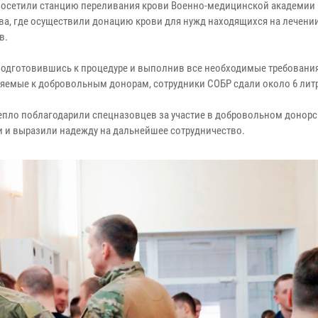
посетили станцию переливания крови Военно-медицинской академии 
ва, где осуществили донацию крови для нужд находящихся на лечени
в.
подготовившись к процедуре и выполнив все необходимые требования
яемые к добровольным донорам, сотрудники СОБР сдали около 6 лит
епло поблагодарили спецназовцев за участие в добровольном донор
 и выразили надежду на дальнейшее сотрудничество.