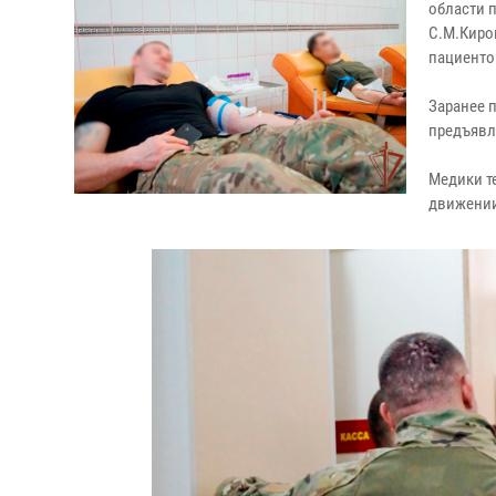
области 
С.М.Киро
пациенто
Заранее 
предъявл
Медики т
движении