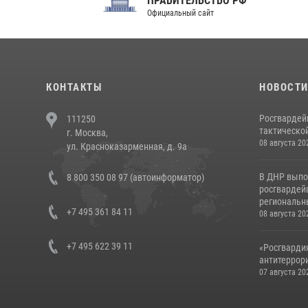
ПРАВИТЕЛЬСТВО РФ
Сов
Официальный сайт
Феде
КОНТАКТЫ
НОВОСТ
Росгвардей
111250
тактической
г. Москва,
08 августа 20
ул. Красноказарменная, д. 9а
В ДНР выпо
8 800 350 08 97 (автоинформатор)
росгвардей
региональны
+7 495 361 84 11
08 августа 20
+7 495 622 39 11
«Росгвардия
антитеррори
07 августа 20