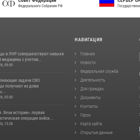
ет Федерации
СЕРВЕР ОРГАНОВ
рального Собрания РФ
Государственной власти РФ
И
НАВИГАЦИЯ
цы в ЛНР совершенствуют навыки
Главная
 медицины с учетом...
Новости
26, 09:00
Федеральная служба
Деятельность
лняющие задачи СВО
цы получают из дома
Для граждан
...
26, 05:00
Документы
Контакты
. Вехи истории»: первая
Герои
стическая операция войск...
Карта сайта
26, 15:28
Открытые данные