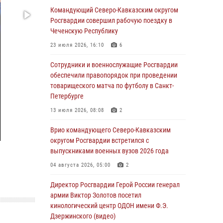
Командующий Северо-Кавказским округом
В Кабардино-Балкарии сотрудники
Росгвардии совершил рабочую поездку в
Росгвардии провели турнир по настольному
Чеченскую Республику
теннису ко Дню физкультурника
23 июля 2026, 16:10
6
08 августа 2026, 07:00
Сотрудники и военнослужащие Росгвардии
ОМОН «Ойрат» Управления Росгвардии по
обеспечили правопорядок при проведении
Республике Калмыкия исполнилось 20 лет
товарищеского матча по футболу в Санкт-
Петербурге
08 августа 2026, 07:00
13 июля 2026, 08:08
2
В Москве росгвардейцы оказали помощь
медикам и девушке с ограниченными
Врио командующего Северо-Кавказским
возможностями здоровья (видео)
округом Росгвардии встретился с
выпускниками военных вузов 2026 года
08 августа 2026, 06:32
1
04 августа 2026, 05:00
2
Спецназ Росгвардии в Марий Эл почтил
память товарища на тактическом турнире
Директор Росгвардии Герой России генерал
(видео)
армии Виктор Золотов посетил
кинологический центр ОДОН имени Ф.Э.
08 августа 2026, 06:15
9
1
Дзержинского (видео)