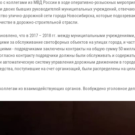
о с коллегами из МВД России в ходе оперативно-розыскных меропри
и двоих бывших руководителей муниципальных учреждений, отвечаю
ство улично-дорожной сети города Новосибирска, которые подозрева
естве в дорожно-строительной отрасли.
ановлено, что в 2017 – 2018 гг. между муниципальными учреждениями,
ими за обслуживание светофорных объектов на улицах города, и час
циями - подрядчиками заключены контракты на общую сумму 50 мил
Согласно контракту подрядчики должны были обслуживать и содержать
и автоматическую систему управления дорожным движением в город
дства, поступившие на счет организаций, были распределены на цели
коллегам из взаимодействующих органов. Возбуждено уголовное дел