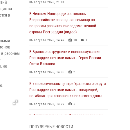
ятий
06 августа 2026, 21:01
щих за
В Нижнем Новгороде состоялось
ются в
Всероссийское совещание-семинар по
вопросам развития вневедомственной
охраны Росгвардии (видео)
тными
06 августа 2026, 14:47
10
1
лионов
В Брянске сотрудники и военнослужащие
 в рабочем
Росгвардии почтили память Героя России
е
Олега Визнюка
, не
06 августа 2026, 14:36
2
В кинологическом центре Уральского округа
о.
Росгвардии почтили память товарищей,
погибших при исполнении воинского долга
06 августа 2026, 13:29
5
В Центральном округе Росгвардии прошли
мероприятия к 108‑летию генерала армии
ПОПУЛЯРНЫЕ НОВОСТИ
И.К. Яковлева