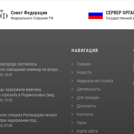
ет Федерации
СЕРВЕР ОРГАНОВ
рального Собрания РФ
Государственной власти РФ
И
НАВИГАЦИЯ
овгороде состоялось
Главная
ое совещание-семинар по вопро...
Новости
26, 14:47
Федеральная служба
Деятельность
цы задержали мужчину,
стрельбу в Подмосковье (вид...
Для граждан
26, 12:35
Документы
Контакты
рске спецназ Росгвардии оказал
при задержании под...
Герои
26, 07:09
Карта сайта