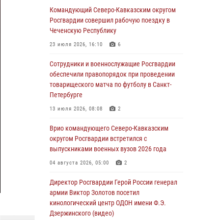
Командующий Северо-Кавказским округом
06 августа 2026, 13:24
Росгвардии совершил рабочую поездку в
Росгвардейцы задержали мужчину,
Чеченскую Республику
открывшего стрельбу в Подмосковье (видео)
23 июля 2026, 16:10
6
06 августа 2026, 12:35
1
Сотрудники и военнослужащие Росгвардии
Росгвардейцы провели выставку вооружения
обеспечили правопорядок при проведении
для участников сбора «Гвардеец» в Пензе
товарищеского матча по футболу в Санкт-
(видео)
Петербурге
06 августа 2026, 12:00
2
1
13 июля 2026, 08:08
2
В Курске росгвардейцы приняли участие в
Врио командующего Северо-Кавказским
митинге, посвященном второй годовщине
округом Росгвардии встретился с
вторжения ВСУ на территорию области
выпускниками военных вузов 2026 года
06 августа 2026, 11:56
4
04 августа 2026, 05:00
2
В Санкт-Петербурге наряд Росгвардии
Директор Росгвардии Герой России генерал
задержал правонарушителя, угрожавшего
армии Виктор Золотов посетил
подростку травматическим пистолетом
кинологический центр ОДОН имени Ф.Э.
Дзержинского (видео)
06 августа 2026, 11:33
1