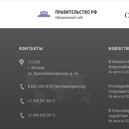
ПРАВИТЕЛЬСТВО РФ
Сов
Официальный сайт
Феде
КОНТАКТЫ
НОВОСТ
В Нижнем Н
111250
Всероссийск
г. Москва,
06 августа 20
ул. Красноказарменная, д. 9а
Росгвардей
8 800 350 08 97 (автоинформатор)
открывшего 
06 августа 20
+7 495 361 84 11
В Новосиби
+7 495 622 39 11
содействие 
06 августа 20