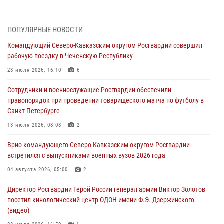
08 августа 2026, 07:00
Военнослужащие Софринской бригады Росгвардии встретились с
ПОПУЛЯРНЫЕ НОВОСТИ
участником патриотического проекта «Дорогой Ломоносова —
Командующий Северо-Кавказским округом Росгвардии совершил
дорогой к Победе в СВО» (видео)
рабочую поездку в Чеченскую Республику
08 августа 2026, 07:00
2
1
23 июля 2026, 16:10
6
В Кабардино-Балкарии сотрудники Росгвардии провели турнир по
Сотрудники и военнослужащие Росгвардии обеспечили
настольному теннису ко Дню физкультурника
правопорядок при проведении товарищеского матча по футболу в
08 августа 2026, 07:00
Санкт-Петербурге
Росгвардейцы обеспечили безопасность «Поезда Победы» в
13 июля 2026, 08:08
2
Кузбассе
Врио командующего Северо-Кавказским округом Росгвардии
08 августа 2026, 07:00
встретился с выпускниками военных вузов 2026 года
В Москве росгвардейцы оказали помощь медикам и девушке с
04 августа 2026, 05:00
2
ограниченными возможностями здоровья (видео)
Директор Росгвардии Герой России генерал армии Виктор Золотов
08 августа 2026, 06:32
1
посетил кинологический центр ОДОН имени Ф.Э. Дзержинского
(видео)