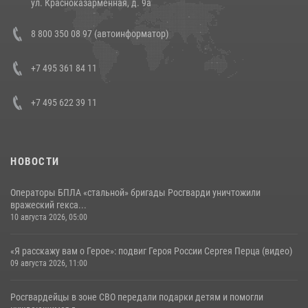
ул. Красноказарменная, д. 9а
В Нижнем Новгороде состоялось Всероссийское совещание-
8 800 350 08 97 (автоинформатор)
семинар по вопросам развития вневедомственной охраны
Росгвардии (видео)
+7 495 361 84 11
06 августа 2026, 14:47
10
1
+7 495 622 39 11
НОВОСТИ
Операторы БПЛА «стальной» бригады Росгварди уничтожили
вражеский гекса...
10 августа 2026, 05:00
«Я расскажу вам о Герое»: подвиг Героя России Сергея Перца (видео)
09 августа 2026, 11:00
Росгвардейцы в зоне СВО передали подарки детям и помогли