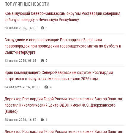
«Я расскажу вам о Герое»: подвиг Героя России Сергея Перца
ПОПУЛЯРНЫЕ НОВОСТИ
(видео)
Командующий Северо-Кавказским округом Росгвардии совершил
09 августа 2026, 11:00
1
рабочую поездку в Чеченскую Республику
Росгвардейцы в зоне СВО передали подарки детям и помогли
23 июля 2026, 16:10
6
нуждающимся гражданам
Сотрудники и военнослужащие Росгвардии обеспечили
09 августа 2026, 09:00
правопорядок при проведении товарищеского матча по футболу в
Санкт-Петербурге
В Чеченской Республике пожарные расчеты Росгвардии и МЧС
отработали межведомственное взаимодействие
13 июля 2026, 08:08
2
09 августа 2026, 08:00
2
Врио командующего Северо-Кавказским округом Росгвардии
встретился с выпускниками военных вузов 2026 года
В Центральных регионах России продолжается ведомственная
акция «Каникулы с Росгвардией»
04 августа 2026, 05:00
2
09 августа 2026, 08:00
8
Директор Росгвардии Герой России генерал армии Виктор Золотов
посетил кинологический центр ОДОН имени Ф.Э. Дзержинского
(видео)
28 июля 2026, 16:50
1
Директор Росгвардии Герой России генерал армии Виктор Золотов