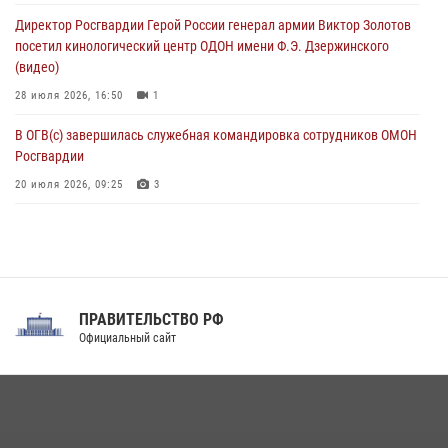
ограниченными возможностями здоровья (видео)
Директор Росгвардии Герой России генерал армии Виктор Золотов
08 августа 2026, 06:32
1
посетил кинологический центр ОДОН имени Ф.Э. Дзержинского
(видео)
28 июля 2026, 16:50
1
В ОГВ(с) завершилась служебная командировка сотрудников ОМОН
Росгвардии
20 июля 2026, 09:25
3
Директор Росгвардии Герой России генерал армии Виктор Золотов
поздравил специалистов подразделений тыла с профессиональным
праздником
31 июля 2026, 21:01
ПРАВИТЕЛЬСТВО РФ
Праздник «Один день с Росгвардией» к 105-летию Центрального
Официальный сайт
округа прошел на Поклонной горе
18 июля 2026, 13:43
15
1
При силовой поддержке СОБР Росгвардии в Иркутской области
повели рейды по соблюдению миграционного законодательства