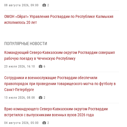
08 августа 2026, 09:00
2
ОМОН «Ойрат» Управления Росгвардии по Республике Калмыкия
исполнилось 20 лет
08 августа 2026, 07:00
В Кабардино-Балкарии сотрудники Росгвардии провели турнир по
ПОПУЛЯРНЫЕ НОВОСТИ
настольному теннису ко Дню физкультурника
Командующий Северо-Кавказским округом Росгвардии совершил
08 августа 2026, 07:00
рабочую поездку в Чеченскую Республику
Военнослужащие Софринской бригады Росгвардии встретились с
23 июля 2026, 16:10
6
участником патриотического проекта «Дорогой Ломоносова —
Сотрудники и военнослужащие Росгвардии обеспечили
дорогой к Победе в СВО» (видео)
правопорядок при проведении товарищеского матча по футболу в
08 августа 2026, 07:00
2
1
Санкт-Петербурге
Росгвардейцы обеспечили безопасность «Поезда Победы» в
13 июля 2026, 08:08
2
Кузбассе
Врио командующего Северо-Кавказским округом Росгвардии
08 августа 2026, 07:00
встретился с выпускниками военных вузов 2026 года
В Москве росгвардейцы оказали помощь медикам и девушке с
04 августа 2026, 05:00
2