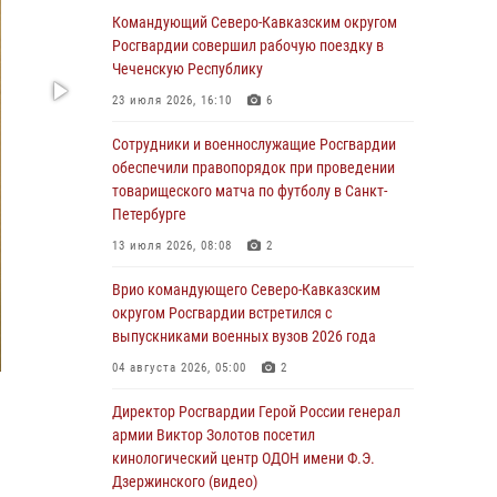
Сотрудники Росгвардии присоединились к
Командующий Северо-Кавказским округом
утренней разминке у стен музея истории
Росгвардии совершил рабочую поездку в
космонавтики в Калуге
Чеченскую Республику
08 августа 2026, 09:29
2
23 июля 2026, 16:10
6
В Северо-Западном округе Росгвардии
Сотрудники и военнослужащие Росгвардии
продолжаются мероприятия в честь юбилея
обеспечили правопорядок при проведении
ведомства
товарищеского матча по футболу в Санкт-
Петербурге
08 августа 2026, 09:03
1
13 июля 2026, 08:08
2
Росгвардейцы в ЛНР совершенствуют
навыки тактической медицины с учетом
Врио командующего Северо-Кавказским
опыта СВО
округом Росгвардии встретился с
выпускниками военных вузов 2026 года
08 августа 2026, 09:00
2
04 августа 2026, 05:00
2
В Кабардино-Балкарии сотрудники
Росгвардии провели турнир по настольному
Директор Росгвардии Герой России генерал
теннису ко Дню физкультурника
армии Виктор Золотов посетил
кинологический центр ОДОН имени Ф.Э.
08 августа 2026, 07:00
Дзержинского (видео)