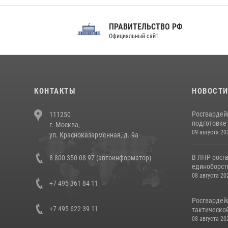
ПРАВИТЕЛЬСТВО РФ
Сов
Официальный сайт
Феде
КОНТАКТЫ
НОВОСТ
Росгвардей
111250
подготовке 
г. Москва,
09 августа 20
ул. Красноказарменная, д. 9а
В ЛНР росг
8 800 350 08 97 (автоинформатор)
единоборст
08 августа 20
+7 495 361 84 11
Росгвардей
+7 495 622 39 11
тактической
08 августа 20