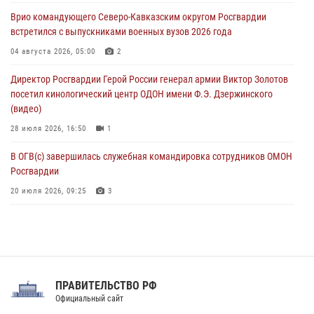
взрывобезопасности
Врио командующего Северо-Кавказским округом Росгвардии
07 августа 2026, 11:33
встретился с выпускниками военных вузов 2026 года
Рэпер ST посетил раненых росгвардейцев в Главном военном
04 августа 2026, 05:00
2
клиническом госпитале ведомства
Директор Росгвардии Герой России генерал армии Виктор Золотов
07 августа 2026, 11:18
2
посетил кинологический центр ОДОН имени Ф.Э. Дзержинского
(видео)
28 июля 2026, 16:50
1
В ОГВ(с) завершилась служебная командировка сотрудников ОМОН
Росгвардии
20 июля 2026, 09:25
3
Директор Росгвардии Герой России генерал армии Виктор Золотов
поздравил специалистов подразделений тыла с профессиональным
праздником
31 июля 2026, 21:01
ПРАВИТЕЛЬСТВО РФ
Праздник «Один день с Росгвардией» к 105-летию Центрального
Официальный сайт
округа прошел на Поклонной горе