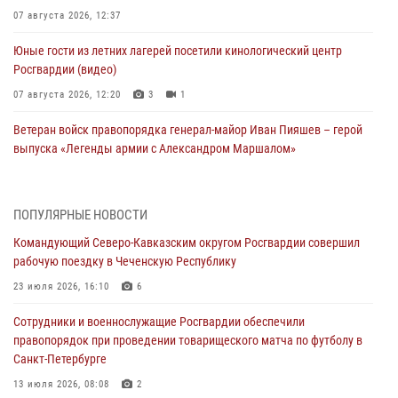
07 августа 2026, 12:37
Юные гости из летних лагерей посетили кинологический центр
Росгвардии (видео)
07 августа 2026, 12:20
3
1
Ветеран войск правопорядка генерал-майор Иван Пияшев – герой
выпуска «Легенды армии с Александром Маршалом»
07 августа 2026, 12:00
Представители ФСБ России по Уральскому округу Росгвардии и
ПОПУЛЯРНЫЕ НОВОСТИ
ветераны военной контрразведки почтили память Николая
Командующий Северо-Кавказским округом Росгвардии совершил
Кузнецова
рабочую поездку в Чеченскую Республику
07 августа 2026, 12:00
4
23 июля 2026, 16:10
6
Росгвардейцы пресекли попытку руферов подняться на крышу
Сотрудники и военнослужащие Росгвардии обеспечили
Смольного собора в Санкт-Петербурге (видео)
правопорядок при проведении товарищеского матча по футболу в
07 августа 2026, 11:34
3
1
Санкт-Петербурге
В Курске росгвардейцы провели занятие по основам
13 июля 2026, 08:08
2