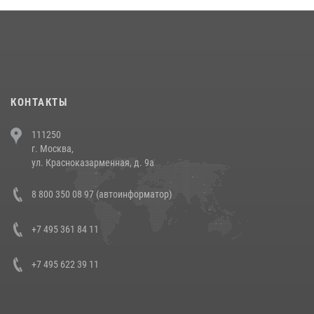
18 июля 2026, 13:43
15
1
При силовой поддержке СОБР Росгвардии в Иркутской области
повели рейды по соблюдению миграционного законодательства
(видео)
30 июля 2026, 08:00
1
КОНТАКТЫ
В Челябинске росгвардейцы задержали злоумышленников,
111250
напавших на бригаду скорой помощи (видео)
г. Москва,
14 июля 2026, 12:20
1
ул. Красноказарменная, д. 9а
В Росгвардии прошла военно-научная конференция по обобщению
8 800 350 08 97 (автоинформатор)
боевого опыта
08 июля 2026, 07:01
+7 495 361 84 11
+7 495 622 39 11