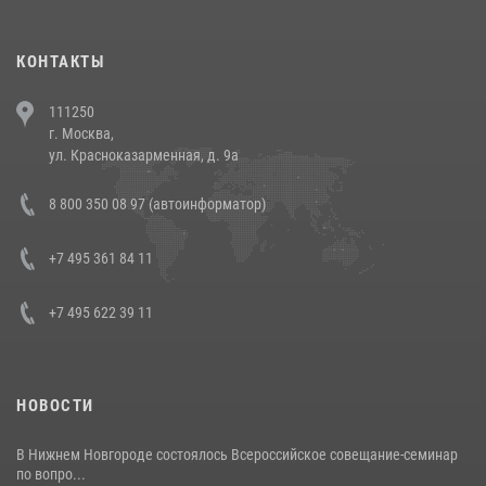
(видео)
30 июля 2026, 08:00
1
КОНТАКТЫ
В Челябинске росгвардейцы задержали злоумышленников,
111250
напавших на бригаду скорой помощи (видео)
г. Москва,
14 июля 2026, 12:20
1
ул. Красноказарменная, д. 9а
В Росгвардии прошла военно-научная конференция по обобщению
8 800 350 08 97 (автоинформатор)
боевого опыта
08 июля 2026, 07:01
+7 495 361 84 11
+7 495 622 39 11
НОВОСТИ
В Нижнем Новгороде состоялось Всероссийское совещание-семинар
по вопро...