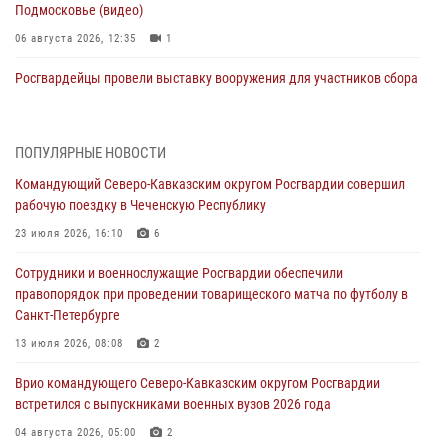
Подмосковье (видео)
06 августа 2026, 12:35
1
Росгвардейцы провели выставку вооружения для участников сбора
«Гвардеец» в Пензе (видео)
06 августа 2026, 12:00
2
1
ПОПУЛЯРНЫЕ НОВОСТИ
В Курске росгвардейцы приняли участие в митинге, посвященном
Командующий Северо-Кавказским округом Росгвардии совершил
второй годовщине вторжения ВСУ на территорию области
рабочую поездку в Чеченскую Республику
06 августа 2026, 11:56
4
23 июля 2026, 16:10
6
В Санкт-Петербурге наряд Росгвардии задержал правонарушителя,
Сотрудники и военнослужащие Росгвардии обеспечили
угрожавшего подростку травматическим пистолетом
правопорядок при проведении товарищеского матча по футболу в
06 августа 2026, 11:33
1
Санкт-Петербурге
В Зауралье при содействии СОБР Росгвардии ликвидирована
13 июля 2026, 08:08
2
крупная нарколаборатория
Врио командующего Северо-Кавказским округом Росгвардии
06 августа 2026, 11:27
встретился с выпускниками военных вузов 2026 года
В Москве росгвардейцы задержали троих мужчин, устроивших
04 августа 2026, 05:00
2