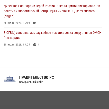
пьяный дебош в баре (видео)
Директор Росгвардии Герой России генерал армии Виктор Золотов
06 августа 2026, 11:20
1
посетил кинологический центр ОДОН имени Ф.Э. Дзержинского
(видео)
28 июля 2026, 16:50
1
В ОГВ(с) завершилась служебная командировка сотрудников ОМОН
Росгвардии
20 июля 2026, 09:25
3
Директор Росгвардии Герой России генерал армии Виктор Золотов
поздравил специалистов подразделений тыла с профессиональным
праздником
31 июля 2026, 21:01
ПРАВИТЕЛЬСТВО РФ
Праздник «Один день с Росгвардией» к 105-летию Центрального
Официальный сайт
округа прошел на Поклонной горе
18 июля 2026, 13:43
15
1
При силовой поддержке СОБР Росгвардии в Иркутской области
повели рейды по соблюдению миграционного законодательства