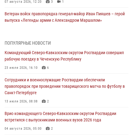
07 августа 2026, 12:20
3
1
Ветеран войск правопорядка генерал-майор Иван Пияшев – герой
выпуска «Легенды армии с Александром Маршалом»
07 августа 2026, 12:00
Представители ФСБ России по Уральскому округу Росгвардии и
ПОПУЛЯРНЫЕ НОВОСТИ
ветераны военной контрразведки почтили память Николая
Командующий Северо-Кавказским округом Росгвардии совершил
Кузнецова
рабочую поездку в Чеченскую Республику
07 августа 2026, 12:00
4
23 июля 2026, 16:10
6
Росгвардейцы пресекли попытку руферов подняться на крышу
Сотрудники и военнослужащие Росгвардии обеспечили
Смольного собора в Санкт-Петербурге (видео)
правопорядок при проведении товарищеского матча по футболу в
07 августа 2026, 11:34
3
1
Санкт-Петербурге
В Курске росгвардейцы провели занятие по основам
13 июля 2026, 08:08
2
взрывобезопасности
Врио командующего Северо-Кавказским округом Росгвардии
07 августа 2026, 11:33
встретился с выпускниками военных вузов 2026 года
Рэпер ST посетил раненых росгвардейцев в Главном военном
04 августа 2026, 05:00
2
клиническом госпитале ведомства