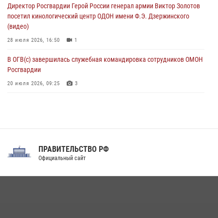
Директор Росгвардии Герой России генерал армии Виктор Золотов
07 августа 2026, 11:18
2
посетил кинологический центр ОДОН имени Ф.Э. Дзержинского
(видео)
28 июля 2026, 16:50
1
В ОГВ(с) завершилась служебная командировка сотрудников ОМОН
Росгвардии
20 июля 2026, 09:25
3
Директор Росгвардии Герой России генерал армии Виктор Золотов
поздравил специалистов подразделений тыла с профессиональным
праздником
31 июля 2026, 21:01
ПРАВИТЕЛЬСТВО РФ
Праздник «Один день с Росгвардией» к 105-летию Центрального
Официальный сайт
округа прошел на Поклонной горе
18 июля 2026, 13:43
15
1
При силовой поддержке СОБР Росгвардии в Иркутской области
повели рейды по соблюдению миграционного законодательства