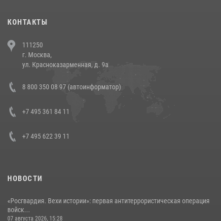
(видео)
30 июля 2026, 08:00
1
КОНТАКТЫ
В Челябинске росгвардейцы задержали злоумышленников,
111250
напавших на бригаду скорой помощи (видео)
г. Москва,
14 июля 2026, 12:20
1
ул. Красноказарменная, д. 9а
В Росгвардии прошла военно-научная конференция по обобщению
8 800 350 08 97 (автоинформатор)
боевого опыта
08 июля 2026, 07:01
+7 495 361 84 11
+7 495 622 39 11
НОВОСТИ
«Росгвардия. Вехи истории»: первая антитеррористическая операция
войск...
07 августа 2026, 15:28