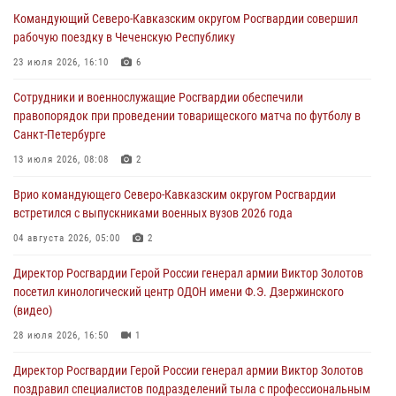
В Кабардино-Балкарии сотрудники Росгвардии провели турнир по
Командующий Северо-Кавказским округом Росгвардии совершил
настольному теннису ко Дню физкультурника
рабочую поездку в Чеченскую Республику
08 августа 2026, 07:00
23 июля 2026, 16:10
6
Росгвардейцы обеспечили безопасность «Поезда Победы» в
Сотрудники и военнослужащие Росгвардии обеспечили
Кузбассе
правопорядок при проведении товарищеского матча по футболу в
08 августа 2026, 07:00
Санкт-Петербурге
ОМОН «Ойрат» Управления Росгвардии по Республике Калмыкия
13 июля 2026, 08:08
2
исполнилось 20 лет
Врио командующего Северо-Кавказским округом Росгвардии
08 августа 2026, 07:00
встретился с выпускниками военных вузов 2026 года
В Москве росгвардейцы оказали помощь медикам и девушке с
04 августа 2026, 05:00
2
ограниченными возможностями здоровья (видео)
Директор Росгвардии Герой России генерал армии Виктор Золотов
08 августа 2026, 06:32
1
посетил кинологический центр ОДОН имени Ф.Э. Дзержинского
(видео)
28 июля 2026, 16:50
1
Директор Росгвардии Герой России генерал армии Виктор Золотов
поздравил специалистов подразделений тыла с профессиональным