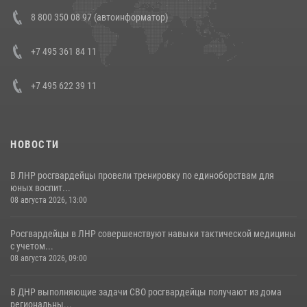
Состоялась рабочая встреча директора Росгвардии Героя России
8 800 350 08 97 (автоинформатор)
генерала армии Виктора Золотова с заместителем полномочного
представителя Президента Российской Федерации в Северо-
Кавказском федеральном округе Виталием Кузнецовым
+7 495 361 84 11
30 июля 2026, 15:35
4
+7 495 622 39 11
НОВОСТИ
В ЛНР росгвардейцы провели тренировку по единоборствам для
юных воспит...
08 августа 2026, 13:00
Росгвардейцы в ЛНР совершенствуют навыки тактической медицины
с учетом...
08 августа 2026, 09:00
В ДНР выполняющие задачи СВО росгвардейцы получают из дома
региональны...