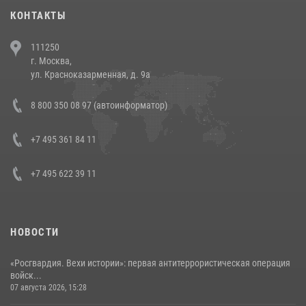
30 июля 2026, 08:00
1
КОНТАКТЫ
В Челябинске росгвардейцы задержали злоумышленников,
111250
напавших на бригаду скорой помощи (видео)
г. Москва,
14 июля 2026, 12:20
1
ул. Красноказарменная, д. 9а
В Росгвардии прошла военно-научная конференция по обобщению
8 800 350 08 97 (автоинформатор)
боевого опыта
08 июля 2026, 07:01
+7 495 361 84 11
+7 495 622 39 11
НОВОСТИ
«Росгвардия. Вехи истории»: первая антитеррористическая операция
войск...
07 августа 2026, 15:28