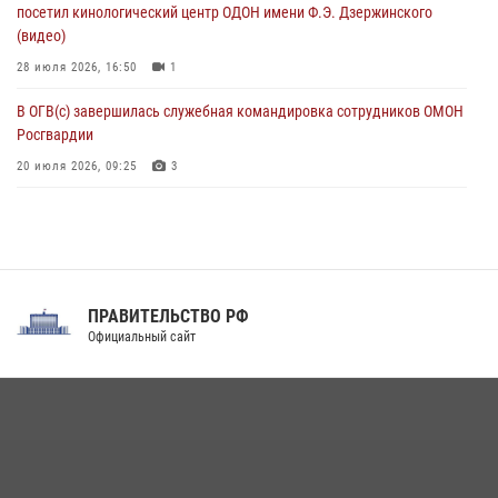
посетил кинологический центр ОДОН имени Ф.Э. Дзержинского
07 августа 2026, 11:34
3
1
(видео)
28 июля 2026, 16:50
1
В ОГВ(с) завершилась служебная командировка сотрудников ОМОН
Росгвардии
20 июля 2026, 09:25
3
Директор Росгвардии Герой России генерал армии Виктор Золотов
поздравил специалистов подразделений тыла с профессиональным
праздником
31 июля 2026, 21:01
ПРАВИТЕЛЬСТВО РФ
Праздник «Один день с Росгвардией» к 105-летию Центрального
Официальный сайт
округа прошел на Поклонной горе
18 июля 2026, 13:43
15
1
При силовой поддержке СОБР Росгвардии в Иркутской области
повели рейды по соблюдению миграционного законодательства
(видео)