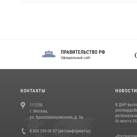
ПРАВИТЕЛЬСТВО РФ
Сов
Официальный сайт
Феде
КОНТАКТЫ
НОВОСТ
В ДНР выпо
111250
росгвардей
г. Москва,
региональны
ул. Красноказарменная, д. 9а
08 августа 20
8 800 350 08 97 (автоинформатор)
«Росгвардия