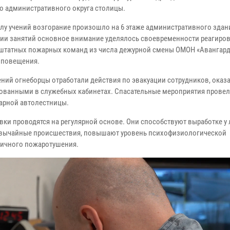
о административного округа столицы.
лу учений возгорание произошло на 6 этаже административного здан
ии занятий основное внимание уделялось своевременности реагиров
штатных пожарных команд из числа дежурной смены ОМОН «Авангард
оповещения.
чений огнеборцы отработали действия по эвакуации сотрудников, ока
ованными в служебных кабинетах. Спасательные мероприятия провел
арной автолестницы.
ки проводятся на регулярной основе. Они способствуют выработке у
езвычайные происшествия, повышают уровень психофизиологической
вичного пожаротушения.