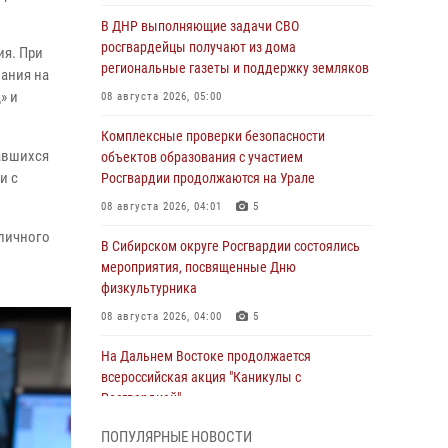
В ДНР выполняющие задачи СВО
росгвардейцы получают из дома
ия. При
региональные газеты и поддержку земляков
ания на
» и
08 августа 2026, 05:00
Комплексные проверки безопасности
завшихся
объектов образования с участием
и с
Росгвардии продолжаются на Урале
08 августа 2026, 04:01
5
 личного
В Сибирском округе Росгвардии состоялись
мероприятия, посвященные Дню
физкультурника
08 августа 2026, 04:00
5
На Дальнем Востоке продолжается
всероссийская акция "Каникулы с
Росгвардией"
08 августа 2026, 00:00
3
ПОПУЛЯРНЫЕ НОВОСТИ