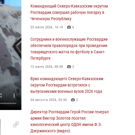
Заместитель директора Росгвардии генерал-
Командующий Северо-Кавказским округом
полковник Владислав Ершов поздравил
Росгвардии совершил рабочую поездку в
военнослужащих и сотрудников ведомства с
Чеченскую Республику
Днем физкультурника
23 июля 2026, 16:10
6
07 августа 2026, 21:01
Сотрудники и военнослужащие Росгвардии
«Росгвардия. Вехи истории»: первая
обеспечили правопорядок при проведении
антитеррористическая операция войск
товарищеского матча по футболу в Санкт-
правопорядка
Петербурге
07 августа 2026, 15:28
1
13 июля 2026, 08:08
2
В Башкортостане при силовой поддержке
Врио командующего Северо-Кавказским
спецназа Росгвардии пресечена
округом Росгвардии встретился с
противоправная деятельность, связанная с
выпускниками военных вузов 2026 года
пропагандой терроризма (видео)
04 августа 2026, 05:00
2
07 августа 2026, 13:30
1
Директор Росгвардии Герой России генерал
В Югре при содействии спецназа Росгвардии
армии Виктор Золотов посетил
пресечено более 180 нарушений
кинологический центр ОДОН имени Ф.Э.
миграционного законодательства
Дзержинского (видео)