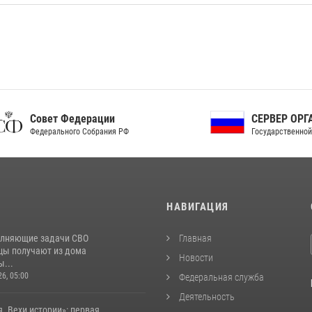
ет Федерации
СЕРВЕР ОРГАНОВ
рального Собрания РФ
Государственной власти РФ
И
НАВИГАЦИЯ
лняющие задачи СВО
Главная
цы получают из дома
Новости
...
26, 05:00
Федеральная служба
Деятельность
. Вехи истории»: первая