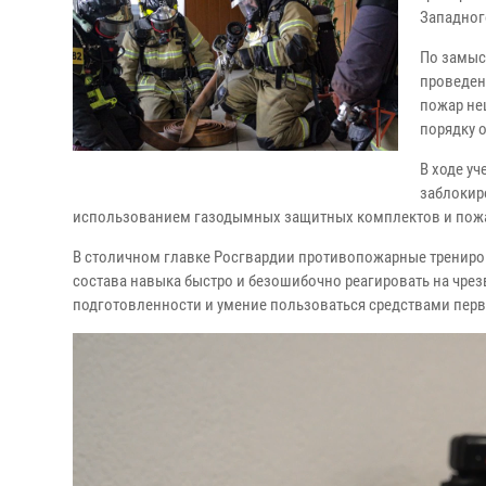
Западног
По замыс
проведен
пожар не
порядку 
В ходе у
заблокир
использованием газодымных защитных комплектов и пож
В столичном главке Росгвардии противопожарные трениров
состава навыка быстро и безошибочно реагировать на чр
подготовленности и умение пользоваться средствами пер