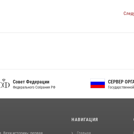
След
ет Федерации
СЕРВЕР ОРГАНОВ
рального Собрания РФ
Государственной власти РФ
И
НАВИГАЦИЯ
. Вехи истории»: первая
Главная