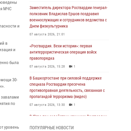
проведены
Заместитель директора Росгвардии генерал-
ия МЧС
полковник Владислав Ершов поздравил
военнослужащих и сотрудников ведомства с
пасности и
Днем физкультурника
07 августа 2026, 21:01
ий в
«Росгвардия. Вехи истории»: первая
изация и
антитеррористическая операция войск
правопорядка
менно была
07 августа 2026, 15:28
1
В Башкортостане при силовой поддержке
омощи 30-
спецназа Росгвардии пресечена
н».
противоправная деятельность, связанная с
пропагандой терроризма (видео)
д завалами
иятия по
07 августа 2026, 13:30
1
В Югре при содействии спецназа Росгвардии
пресечено более 180 нарушений
ют уровень
ПОПУЛЯРНЫЕ НОВОСТИ
миграционного законодательства