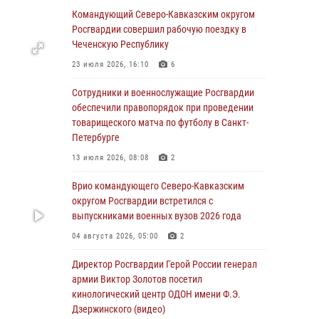
Командующий Северо-Кавказским округом
07 августа 2026, 12:54
Росгвардии совершил рабочую поездку в
Тонувшего ребенка спас росгвардеец в
Чеченскую Республику
Краснодарском крае
23 июля 2026, 16:10
6
07 августа 2026, 12:37
Сотрудники и военнослужащие Росгвардии
Юные гости из летних лагерей посетили
обеспечили правопорядок при проведении
кинологический центр Росгвардии (видео)
товарищеского матча по футболу в Санкт-
Петербурге
07 августа 2026, 12:20
3
1
13 июля 2026, 08:08
2
Представители ФСБ России по Уральскому
округу Росгвардии и ветераны военной
Врио командующего Северо-Кавказским
контрразведки почтили память Николая
округом Росгвардии встретился с
Кузнецова
выпускниками военных вузов 2026 года
07 августа 2026, 12:00
4
04 августа 2026, 05:00
2
Ветеран войск правопорядка генерал-майор
Директор Росгвардии Герой России генерал
Иван Пияшев – герой выпуска «Легенды
армии Виктор Золотов посетил
армии с Александром Маршалом»
кинологический центр ОДОН имени Ф.Э.
Дзержинского (видео)
07 августа 2026, 12:00