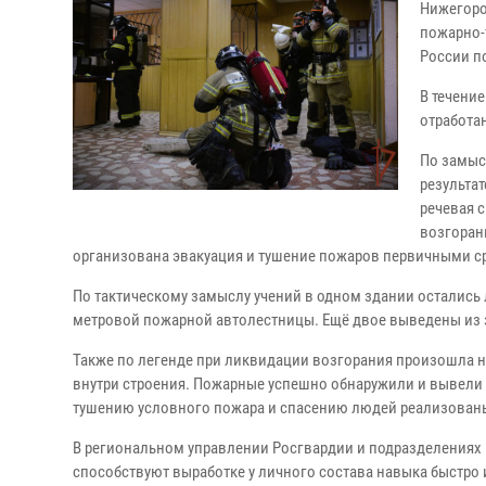
Нижегоро
пожарно-
России п
В течени
отработа
По замыс
результа
речевая 
возгоран
организована эвакуация и тушение пожаров первичными с
По тактическому замыслу учений в одном здании остались
метровой пожарной автолестницы. Ещё двое выведены из 
Также по легенде при ликвидации возгорания произошла н
внутри строения. Пожарные успешно обнаружили и вывели 
тушению условного пожара и спасению людей реализован
В региональном управлении Росгвардии и подразделениях 
способствуют выработке у личного состава навыка быстро