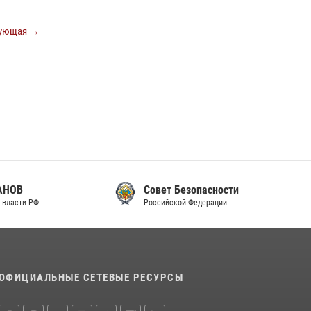
законодательства (видео)
ующая →
30 июля 2026, 08:00
1
В Челябинске росгвардейцы задержали
злоумышленников, напавших на бригаду
скорой помощи (видео)
14 июля 2026, 12:20
1
В Росгвардии прошла военно-научная
конференция по обобщению боевого опыта
08 июля 2026, 07:01
Совет Безопасности
Российской Федерации
ОФИЦИАЛЬНЫЕ СЕТЕВЫЕ РЕСУРСЫ