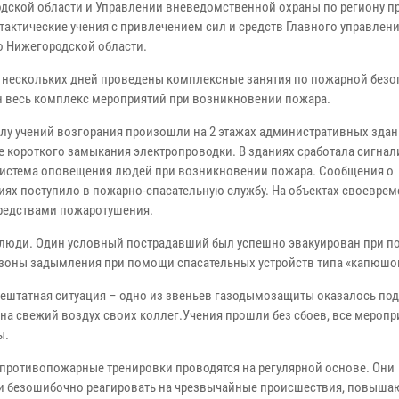
дской области и Управлении вневедомственной охраны по региону 
тактические учения с привлечением сил и средств Главного управлен
о Нижегородской области.
е нескольких дней проведены комплексные занятия по пожарной безо
н весь комплекс мероприятий при возникновении пожара.
лу учений возгорания произошли на 2 этажах административных здан
те короткого замыкания электропроводки. В зданиях сработала сигнал
система оповещения людей при возникновении пожара. Сообщения о
иях поступило в пожарно-спасательную службу. На объектах своевре
редствами пожаротушения.
 люди. Один условный пострадавший был успешно эвакуирован при п
зоны задымления при помощи спасательных устройств типа «капюшо
ештатная ситуация – одно из звеньев газодымозащиты оказалось по
на свежий воздух своих коллег.Учения прошли без сбоев, все меропр
ы.
противопожарные тренировки проводятся на регулярной основе. Они
 и безошибочно реагировать на чрезвычайные происшествия, повыша