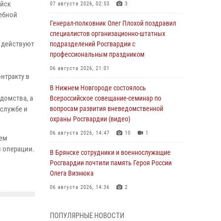
ойск
07 августа 2026, 02:53
3
чебной
Генерал-полковник Олег Плохой поздравил
специалистов организационно-штатных
 действуют
подразделений Росгвардии с
профессиональным праздником
06 августа 2026, 21:01
нтракту в
В Нижнем Новгороде состоялось
домства, а
Всероссийское совещание-семинар по
 службе и
вопросам развития вневедомственной
охраны Росгвардии (видео)
06 августа 2026, 14:47
10
1
ием
 операции.
В Брянске сотрудники и военнослужащие
Росгвардии почтили память Героя России
Олега Визнюка
06 августа 2026, 14:36
2
В кинологическом центре Уральского округа
ПОПУЛЯРНЫЕ НОВОСТИ
Росгвардии почтили память товарищей,