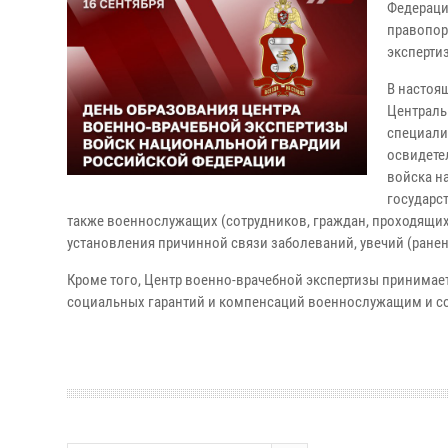
Федераци
правопор
эксперти
В настоя
Централь
специали
освидете
войска н
государс
также военнослужащих (сотрудников, граждан, проходящих
установления причинной связи заболеваний, увечий (ранени
Кроме того, Центр военно-врачебной экспертизы принимае
социальных гарантий и компенсаций военнослужащим и со