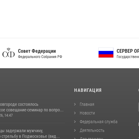
ет Федерации
СЕРВЕР ОРГАНОВ
рального Собрания РФ
Государственной власти РФ
И
НАВИГАЦИЯ
овгороде состоялось
Главная
ое совещание-семинар по вопро...
Новости
26, 14:47
Федеральная служба
Деятельность
цы задержали мужчину,
стрельбу в Подмосковье (вид...