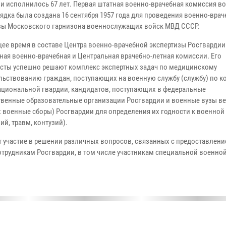
и исполнилось 67 лет. Первая штатная военно-врачебная комиссия в
ядка была создана 16 сентября 1957 года для проведения военно-вра
зы Московского гарнизона военнослужащих войск МВД СССР.
щее время в составе Центра военно-врачебной экспертизы Росгвардии
ная военно-врачебная и Центральная врачебно-летная комиссии. Его
сты успешно решают комплекс экспертных задач по медицинскому
льствованию граждан, поступающих на военную службу (службу) по ко
ациональной гвардии, кандидатов, поступающих в федеральные
твенные образовательные организации Росгвардии и военные вузы ве
 военные сборы) Росгвардии для определения их годности к военной
й, травм, контузий).
т участие в решении различных вопросов, связанных с предоставлен
трудникам Росгвардии, в том числе участникам специальной военной