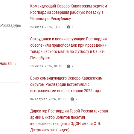
погибших при исполнении воинского долга
Командующий Северо-Кавказским округом
Росгвардии совершил рабочую поездку в
06 августа 2026, 13:29
5
Чеченскую Республику
В Центральном округе Росгвардии прошли
 Росгвардии
23 июля 2026, 16:10
6
мероприятия к 108‑летию генерала армии
И.К. Яковлева
Сотрудники и военнослужащие Росгвардии
обеспечили правопорядок при проведении
06 августа 2026, 13:24
товарищеского матча по футболу в Санкт-
Росгвардейцы задержали мужчину,
Петербурге
ующая →
открывшего стрельбу в Подмосковье (видео)
13 июля 2026, 08:08
2
06 августа 2026, 12:35
1
Врио командующего Северо-Кавказским
Росгвардейцы провели выставку вооружения
округом Росгвардии встретился с
для участников сбора «Гвардеец» в Пензе
выпускниками военных вузов 2026 года
(видео)
04 августа 2026, 05:00
2
06 августа 2026, 12:00
2
1
Директор Росгвардии Герой России генерал
В Курске росгвардейцы приняли участие в
армии Виктор Золотов посетил
митинге, посвященном второй годовщине
кинологический центр ОДОН имени Ф.Э.
вторжения ВСУ на территорию области
Дзержинского (видео)