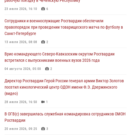
рабочую поездку в Чеченскую Республику
07 августа 2026, 12:00
23 июля 2026, 16:10
6
Росгвардейцы пресекли попытку руферов подняться на крышу
Сотрудники и военнослужащие Росгвардии обеспечили
Смольного собора в Санкт-Петербурге (видео)
правопорядок при проведении товарищеского матча по футболу в
07 августа 2026, 11:34
3
1
Санкт-Петербурге
В Курске росгвардейцы провели занятие по основам
13 июля 2026, 08:08
2
взрывобезопасности
Врио командующего Северо-Кавказским округом Росгвардии
07 августа 2026, 11:33
встретился с выпускниками военных вузов 2026 года
Рэпер ST посетил раненых росгвардейцев в Главном военном
04 августа 2026, 05:00
2
клиническом госпитале ведомства
Директор Росгвардии Герой России генерал армии Виктор Золотов
07 августа 2026, 11:18
2
посетил кинологический центр ОДОН имени Ф.Э. Дзержинского
(видео)
28 июля 2026, 16:50
1
В ОГВ(с) завершилась служебная командировка сотрудников ОМОН
Росгвардии
20 июля 2026, 09:25
3