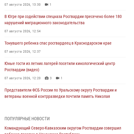
07 августа 2026, 13:30
1
В Югре при содействии спецназа Росгвардии пресечено более 180
нарушений миграционного законодательства
07 августа 2026, 12:54
Тонувшего ребенка спас росгвардеец в Краснодарском крае
07 августа 2026, 12:37
Юные гости из летних лагерей посетили кинологический центр
Росгвардии (видео)
07 августа 2026, 12:20
3
1
Представители ФСБ России по Уральскому округу Росгвардии и
ветераны военной контрразведки почтили память Николая
Кузнецова
07 августа 2026, 12:00
4
ПОПУЛЯРНЫЕ НОВОСТИ
Ветеран войск правопорядка генерал-майор Иван Пияшев – герой
Командующий Северо-Кавказским округом Росгвардии совершил
выпуска «Легенды армии с Александром Маршалом»