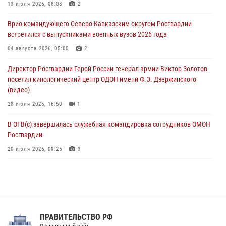
память Героя России Олега Визнюка
13 июля 2026, 08:08
2
06 августа 2026, 14:36
2
Врио командующего Северо-Кавказским округом Росгвардии
встретился с выпускниками военных вузов 2026 года
В кинологическом центре Уральского округа Росгвардии почтили
память товарищей, погибших при исполнении воинского долга
04 августа 2026, 05:00
2
06 августа 2026, 13:29
5
Директор Росгвардии Герой России генерал армии Виктор Золотов
посетил кинологический центр ОДОН имени Ф.Э. Дзержинского
В Центральном округе Росгвардии прошли мероприятия к
(видео)
108‑летию генерала армии И.К. Яковлева
28 июля 2026, 16:50
1
06 августа 2026, 13:24
В ОГВ(с) завершилась служебная командировка сотрудников ОМОН
Росгвардии
20 июля 2026, 09:25
3
Директор Росгвардии Герой России генерал армии Виктор Золотов
поздравил специалистов подразделений тыла с профессиональным
праздником
31 июля 2026, 21:01
ПРАВИТЕЛЬСТВО РФ
Праздник «Один день с Росгвардией» к 105-летию Центрального