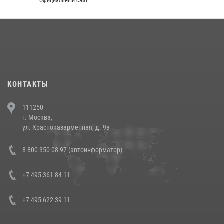
Официальный сайт
округа прошел на Поклонной горе
18 июля 2026, 13:43
15
1
При силовой поддержке СОБР Росгвардии в Иркутской области
повели рейды по соблюдению миграционного законодательства
(видео)
30 июля 2026, 08:00
1
КОНТАКТЫ
В Челябинске росгвардейцы задержали злоумышленников,
111250
напавших на бригаду скорой помощи (видео)
г. Москва,
14 июля 2026, 12:20
1
ул. Красноказарменная, д. 9а
В Росгвардии прошла военно-научная конференция по обобщению
8 800 350 08 97 (автоинформатор)
боевого опыта
08 июля 2026, 07:01
+7 495 361 84 11
+7 495 622 39 11