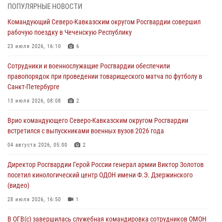
ПОПУЛЯРНЫЕ НОВОСТИ
Подозреваемые в незаконном обороте запрещенных веществ
Командующий Северо-Кавказским округом Росгвардии совершил
задержаны в Дагестане при силовой поддержке Росгвардии
рабочую поездку в Чеченскую Республику
06 августа 2026, 09:00
23 июля 2026, 16:10
6
В Югре при силовой поддержке ОМОН Росгвардии задержаны
Сотрудники и военнослужащие Росгвардии обеспечили
подозреваемые в страховом мошенничестве
правопорядок при проведении товарищеского матча по футболу в
06 августа 2026, 08:56
2
1
Санкт-Петербурге
Офицер СОБР Росгвардии выступил на окружном юнармейском
13 июля 2026, 08:08
2
форуме в Астрахани
Врио командующего Северо-Кавказским округом Росгвардии
06 августа 2026, 08:27
3
встретился с выпускниками военных вузов 2026 года
Росгвардейцы задержали стрелявшего из пускового устройства
04 августа 2026, 05:00
2
рядом с жилыми домами в центре Санкт-Петербурга (видео)
Директор Росгвардии Герой России генерал армии Виктор Золотов
06 августа 2026, 08:18
3
1
посетил кинологический центр ОДОН имени Ф.Э. Дзержинского
(видео)
28 июля 2026, 16:50
1
В ОГВ(с) завершилась служебная командировка сотрудников ОМОН