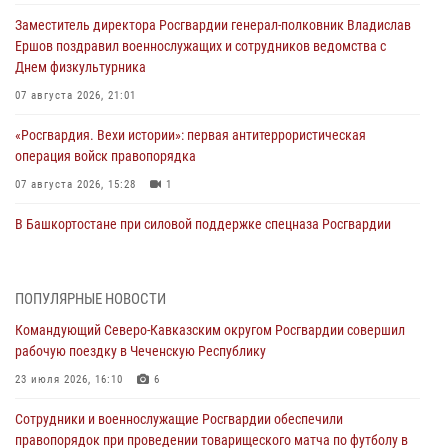
Заместитель директора Росгвардии генерал-полковник Владислав
Ершов поздравил военнослужащих и сотрудников ведомства с
Днем физкультурника
07 августа 2026, 21:01
«Росгвардия. Вехи истории»: первая антитеррористическая
операция войск правопорядка
07 августа 2026, 15:28
1
В Башкортостане при силовой поддержке спецназа Росгвардии
пресечена противоправная деятельность, связанная с пропагандой
терроризма (видео)
07 августа 2026, 13:30
1
ПОПУЛЯРНЫЕ НОВОСТИ
Командующий Северо-Кавказским округом Росгвардии совершил
В Югре при содействии спецназа Росгвардии пресечено более 180
рабочую поездку в Чеченскую Республику
нарушений миграционного законодательства
23 июля 2026, 16:10
6
07 августа 2026, 12:54
Сотрудники и военнослужащие Росгвардии обеспечили
Тонувшего ребенка спас росгвардеец в Краснодарском крае
правопорядок при проведении товарищеского матча по футболу в