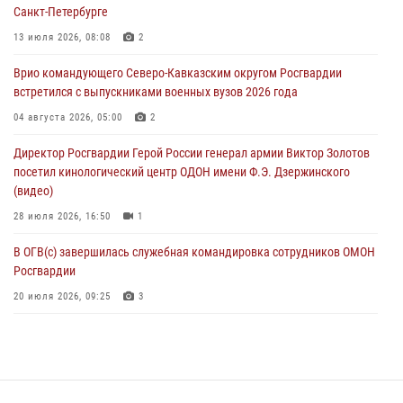
07 августа 2026, 12:37
Санкт-Петербурге
Юные гости из летних лагерей посетили кинологический центр
13 июля 2026, 08:08
2
Росгвардии (видео)
Врио командующего Северо-Кавказским округом Росгвардии
07 августа 2026, 12:20
3
1
встретился с выпускниками военных вузов 2026 года
Представители ФСБ России по Уральскому округу Росгвардии и
04 августа 2026, 05:00
2
ветераны военной контрразведки почтили память Николая
Директор Росгвардии Герой России генерал армии Виктор Золотов
Кузнецова
посетил кинологический центр ОДОН имени Ф.Э. Дзержинского
07 августа 2026, 12:00
4
(видео)
28 июля 2026, 16:50
1
В ОГВ(с) завершилась служебная командировка сотрудников ОМОН
Росгвардии
20 июля 2026, 09:25
3
Директор Росгвардии Герой России генерал армии Виктор Золотов
поздравил специалистов подразделений тыла с профессиональным
праздником
31 июля 2026, 21:01