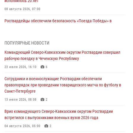
исполнилось 20 лет
08 августа 2026, 07:00
Росгвардейцы обеспечили безопасность «Поезда Победы» в
Кузбассе
08 августа 2026, 07:00
ПОПУЛЯРНЫЕ НОВОСТИ
В Кабардино-Балкарии сотрудники Росгвардии провели турнир по
Командующий Северо-Кавказским округом Росгвардии совершил
настольному теннису ко Дню физкультурника
рабочую поездку в Чеченскую Республику
08 августа 2026, 07:00
23 июля 2026, 16:10
6
В Москве росгвардейцы оказали помощь медикам и девушке с
Сотрудники и военнослужащие Росгвардии обеспечили
ограниченными возможностями здоровья (видео)
правопорядок при проведении товарищеского матча по футболу в
08 августа 2026, 06:32
1
Санкт-Петербурге
Спецназ Росгвардии в Марий Эл почтил память товарища на
13 июля 2026, 08:08
2
тактическом турнире (видео)
Врио командующего Северо-Кавказским округом Росгвардии
08 августа 2026, 06:15
9
1
встретился с выпускниками военных вузов 2026 года
День физкультурника в Уральском округе Росгвардии отметили
04 августа 2026, 05:00
2
турнирами, мастер-классами и легкоатлетическими забегами