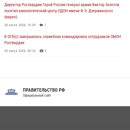
Директор Росгвардии Герой России генерал армии Виктор Золотов
08 августа 2026, 06:03
9
посетил кинологический центр ОДОН имени Ф.Э. Дзержинского
(видео)
28 июля 2026, 16:50
1
В ОГВ(с) завершилась служебная командировка сотрудников ОМОН
Росгвардии
20 июля 2026, 09:25
3
Директор Росгвардии Герой России генерал армии Виктор Золотов
поздравил специалистов подразделений тыла с профессиональным
праздником
31 июля 2026, 21:01
ПРАВИТЕЛЬСТВО РФ
Праздник «Один день с Росгвардией» к 105-летию Центрального
Официальный сайт
округа прошел на Поклонной горе
18 июля 2026, 13:43
15
1
При силовой поддержке СОБР Росгвардии в Иркутской области
повели рейды по соблюдению миграционного законодательства