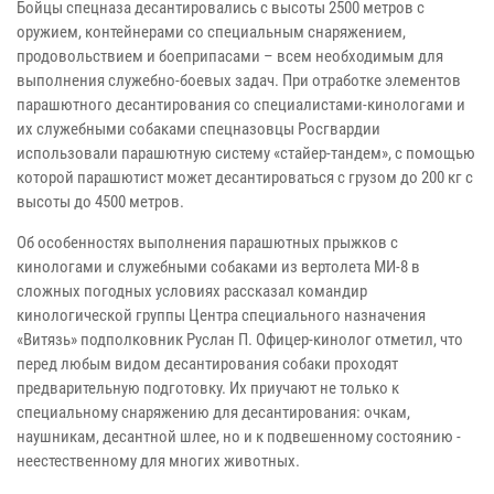
Бойцы спецназа десантировались с высоты 2500 метров с
оружием, контейнерами со специальным снаряжением,
продовольствием и боеприпасами – всем необходимым для
выполнения служебно-боевых задач. При отработке элементов
парашютного десантирования со специалистами-кинологами и
их служебными собаками спецназовцы Росгвардии
использовали парашютную систему «стайер-тандем», с помощью
которой парашютист может десантироваться с грузом до 200 кг с
высоты до 4500 метров.
Об особенностях выполнения парашютных прыжков с
кинологами и служебными собаками из вертолета МИ-8 в
сложных погодных условиях рассказал командир
кинологической группы Центра специального назначения
«Витязь» подполковник Руслан П. Офицер-кинолог отметил, что
перед любым видом десантирования собаки проходят
предварительную подготовку. Их приучают не только к
специальному снаряжению для десантирования: очкам,
наушникам, десантной шлее, но и к подвешенному состоянию -
неестественному для многих животных.