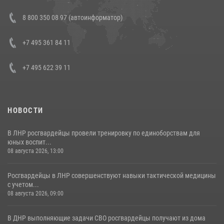
Состоялась рабочая встреча директора Росгвардии Героя России
8 800 350 08 97 (автоинформатор)
генерала армии Виктора Золотова с заместителем полномочного
представителя Президента Российской Федерации в Северо-
Кавказском федеральном округе Виталием Кузнецовым
+7 495 361 84 11
30 июля 2026, 15:35
4
+7 495 622 39 11
НОВОСТИ
В ЛНР росгвардейцы провели тренировку по единоборствам для
юных воспит...
08 августа 2026, 13:00
Росгвардейцы в ЛНР совершенствуют навыки тактической медицины
с учетом...
08 августа 2026, 09:00
В ДНР выполняющие задачи СВО росгвардейцы получают из дома