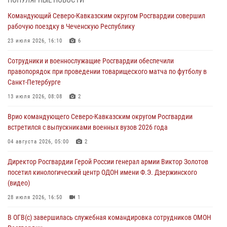
В Кабардино-Балкарии сотрудники Росгвардии провели турнир по
Командующий Северо-Кавказским округом Росгвардии совершил
настольному теннису ко Дню физкультурника
рабочую поездку в Чеченскую Республику
08 августа 2026, 07:00
23 июля 2026, 16:10
6
Росгвардейцы обеспечили безопасность «Поезда Победы» в
Сотрудники и военнослужащие Росгвардии обеспечили
Кузбассе
правопорядок при проведении товарищеского матча по футболу в
08 августа 2026, 07:00
Санкт-Петербурге
ОМОН «Ойрат» Управления Росгвардии по Республике Калмыкия
13 июля 2026, 08:08
2
исполнилось 20 лет
Врио командующего Северо-Кавказским округом Росгвардии
08 августа 2026, 07:00
встретился с выпускниками военных вузов 2026 года
В Москве росгвардейцы оказали помощь медикам и девушке с
04 августа 2026, 05:00
2
ограниченными возможностями здоровья (видео)
Директор Росгвардии Герой России генерал армии Виктор Золотов
08 августа 2026, 06:32
1
посетил кинологический центр ОДОН имени Ф.Э. Дзержинского
(видео)
28 июля 2026, 16:50
1
В ОГВ(с) завершилась служебная командировка сотрудников ОМОН