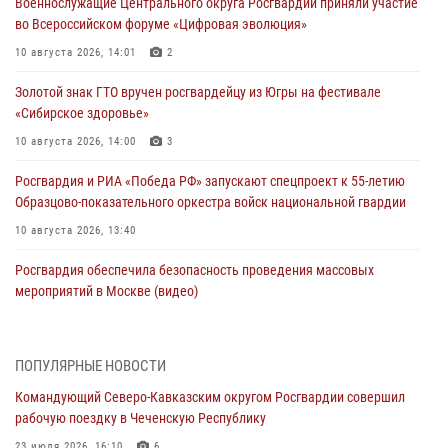
Военнослужащие Центрального округа Росгвардии приняли участие
во Всероссийском форуме «Цифровая эволюция»
10 августа 2026, 14:01
2
Золотой знак ГТО вручен росгвардейцу из Югры на фестивале
«Сибирское здоровье»
10 августа 2026, 14:00
3
Росгвардия и РИА «Победа РФ» запускают спецпроект к 55-летию
Образцово-показательного оркестра войск национальной гвардии
10 августа 2026, 13:40
Росгвардия обеспечила безопасность проведения массовых
мероприятий в Москве (видео)
10 августа 2026, 13:12
3
1
В Югре росгвардейцы приняли участие в памятном мероприятии,
ПОПУЛЯРНЫЕ НОВОСТИ
посвященном 82-летию окончания Ленинградской битвы
Командующий Северо-Кавказским округом Росгвардии совершил
10 августа 2026, 13:00
1
рабочую поездку в Чеченскую Республику
В Кировской области состоялось открытие мемориальной доски в
23 июля 2026, 16:10
6