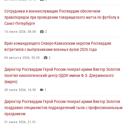
честь геройски погибшего в зоне СВО росгвардейца (видео)
Сотрудники и военнослужащие Росгвардии обеспечили
10 августа 2026, 13:00
8
1
правопорядок при проведении товарищеского матча по футболу в
Санкт-Петербурге
В Ленобласти сотрудники Росгвардии и полиции задержали
разыскиваемого опасного рецидивиста, подозреваемого в
13 июля 2026, 08:08
2
совершении особо тяжкого преступления (видео)
Врио командующего Северо-Кавказским округом Росгвардии
10 августа 2026, 12:38
1
встретился с выпускниками военных вузов 2026 года
Сотрудники Росгвардии провели оперативно-профилактическое
04 августа 2026, 05:00
2
мероприятие «Оружие» в Тамбовской области
Директор Росгвардии Герой России генерал армии Виктор Золотов
10 августа 2026, 12:00
1
посетил кинологический центр ОДОН имени Ф.Э. Дзержинского
(видео)
28 июля 2026, 16:50
1
Директор Росгвардии Герой России генерал армии Виктор Золотов
поздравил специалистов подразделений тыла с профессиональным
праздником
31 июля 2026, 21:01