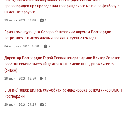
ограниченными возможностями здоровья (видео)
правопорядок при проведении товарищеского матча по футболу в
08 августа 2026, 06:32
1
Санкт-Петербурге
Спецназ Росгвардии в Марий Эл почтил память товарища на
13 июля 2026, 08:08
2
тактическом турнире (видео)
Врио командующего Северо-Кавказским округом Росгвардии
08 августа 2026, 06:15
9
1
встретился с выпускниками военных вузов 2026 года
День физкультурника в Уральском округе Росгвардии отметили
04 августа 2026, 05:00
2
турнирами, мастер-классами и легкоатлетическими забегами
Директор Росгвардии Герой России генерал армии Виктор Золотов
08 августа 2026, 06:03
9
посетил кинологический центр ОДОН имени Ф.Э. Дзержинского
(видео)
28 июля 2026, 16:50
1
В ОГВ(с) завершилась служебная командировка сотрудников ОМОН
Росгвардии
20 июля 2026, 09:25
3
Директор Росгвардии Герой России генерал армии Виктор Золотов
поздравил специалистов подразделений тыла с профессиональным
праздником