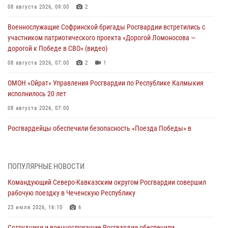
08 августа 2026, 09:00
2
Военнослужащие Софринской бригады Росгвардии встретились с
участником патриотического проекта «Дорогой Ломоносова —
дорогой к Победе в СВО» (видео)
08 августа 2026, 07:00
2
1
ОМОН «Ойрат» Управления Росгвардии по Республике Калмыкия
исполнилось 20 лет
08 августа 2026, 07:00
Росгвардейцы обеспечили безопасность «Поезда Победы» в
Кузбассе
08 августа 2026, 07:00
ПОПУЛЯРНЫЕ НОВОСТИ
В Кабардино-Балкарии сотрудники Росгвардии провели турнир по
Командующий Северо-Кавказским округом Росгвардии совершил
настольному теннису ко Дню физкультурника
рабочую поездку в Чеченскую Республику
08 августа 2026, 07:00
23 июля 2026, 16:10
6
В Москве росгвардейцы оказали помощь медикам и девушке с
Сотрудники и военнослужащие Росгвардии обеспечили