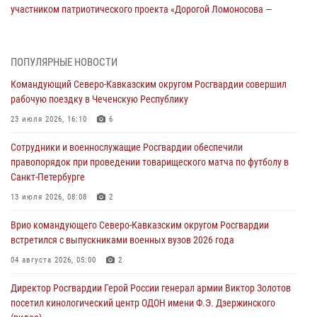
участником патриотического проекта «Дорогой Ломоносова —
дорогой к Победе в СВО» (видео)
08 августа 2026, 07:00
2
1
ПОПУЛЯРНЫЕ НОВОСТИ
ОМОН «Ойрат» Управления Росгвардии по Республике Калмыкия
Командующий Северо-Кавказским округом Росгвардии совершил
исполнилось 20 лет
рабочую поездку в Чеченскую Республику
08 августа 2026, 07:00
23 июля 2026, 16:10
6
В Кабардино-Балкарии сотрудники Росгвардии провели турнир по
Сотрудники и военнослужащие Росгвардии обеспечили
настольному теннису ко Дню физкультурника
правопорядок при проведении товарищеского матча по футболу в
08 августа 2026, 07:00
Санкт-Петербурге
Росгвардейцы обеспечили безопасность «Поезда Победы» в
13 июля 2026, 08:08
2
Кузбассе
Врио командующего Северо-Кавказским округом Росгвардии
08 августа 2026, 07:00
встретился с выпускниками военных вузов 2026 года
В Москве росгвардейцы оказали помощь медикам и девушке с
04 августа 2026, 05:00
2
ограниченными возможностями здоровья (видео)
Директор Росгвардии Герой России генерал армии Виктор Золотов
08 августа 2026, 06:32
1
посетил кинологический центр ОДОН имени Ф.Э. Дзержинского