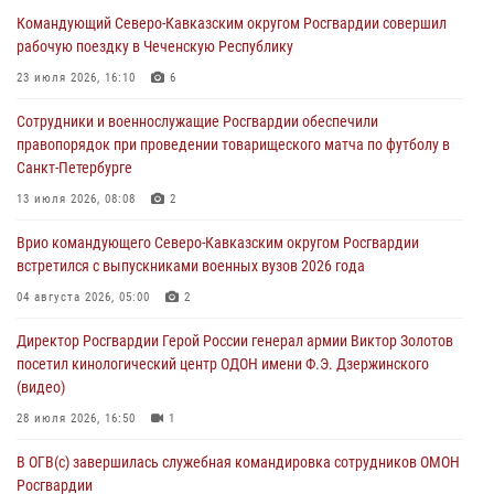
Юные гости из летних лагерей посетили кинологический центр
Командующий Северо-Кавказским округом Росгвардии совершил
Росгвардии (видео)
рабочую поездку в Чеченскую Республику
07 августа 2026, 12:20
3
1
23 июля 2026, 16:10
6
Ветеран войск правопорядка генерал-майор Иван Пияшев – герой
Сотрудники и военнослужащие Росгвардии обеспечили
выпуска «Легенды армии с Александром Маршалом»
правопорядок при проведении товарищеского матча по футболу в
07 августа 2026, 12:00
Санкт-Петербурге
Представители ФСБ России по Уральскому округу Росгвардии и
13 июля 2026, 08:08
2
ветераны военной контрразведки почтили память Николая
Врио командующего Северо-Кавказским округом Росгвардии
Кузнецова
встретился с выпускниками военных вузов 2026 года
07 августа 2026, 12:00
4
04 августа 2026, 05:00
2
Росгвардейцы пресекли попытку руферов подняться на крышу
Директор Росгвардии Герой России генерал армии Виктор Золотов
Смольного собора в Санкт-Петербурге (видео)
посетил кинологический центр ОДОН имени Ф.Э. Дзержинского
07 августа 2026, 11:34
3
1
(видео)
28 июля 2026, 16:50
1
В ОГВ(с) завершилась служебная командировка сотрудников ОМОН
Росгвардии