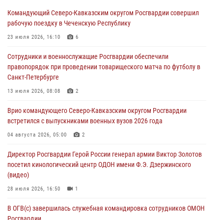
Командующий Северо-Кавказским округом Росгвардии совершил
Росгвардейцы провели выставку вооружения для участников сбора
рабочую поездку в Чеченскую Республику
«Гвардеец» в Пензе (видео)
23 июля 2026, 16:10
6
06 августа 2026, 12:00
2
1
Сотрудники и военнослужащие Росгвардии обеспечили
В Курске росгвардейцы приняли участие в митинге, посвященном
правопорядок при проведении товарищеского матча по футболу в
второй годовщине вторжения ВСУ на территорию области
Санкт-Петербурге
06 августа 2026, 11:56
4
13 июля 2026, 08:08
2
В Санкт-Петербурге наряд Росгвардии задержал правонарушителя,
Врио командующего Северо-Кавказским округом Росгвардии
угрожавшего подростку травматическим пистолетом
встретился с выпускниками военных вузов 2026 года
06 августа 2026, 11:33
1
04 августа 2026, 05:00
2
В Зауралье при содействии СОБР Росгвардии ликвидирована
Директор Росгвардии Герой России генерал армии Виктор Золотов
крупная нарколаборатория
посетил кинологический центр ОДОН имени Ф.Э. Дзержинского
06 августа 2026, 11:27
(видео)
28 июля 2026, 16:50
1
В ОГВ(с) завершилась служебная командировка сотрудников ОМОН
Росгвардии