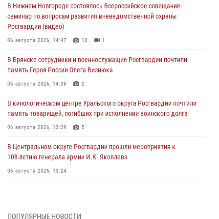
В Нижнем Новгороде состоялось Всероссийское совещание-
семинар по вопросам развития вневедомственной охраны
Росгвардии (видео)
06 августа 2026, 14:47
10
1
В Брянске сотрудники и военнослужащие Росгвардии почтили
память Героя России Олега Визнюка
06 августа 2026, 14:36
2
В кинологическом центре Уральского округа Росгвардии почтили
память товарищей, погибших при исполнении воинского долга
06 августа 2026, 13:29
5
В Центральном округе Росгвардии прошли мероприятия к
108‑летию генерала армии И.К. Яковлева
06 августа 2026, 13:24
Росгвардейцы задержали мужчину, открывшего стрельбу в
Подмосковье (видео)
06 августа 2026, 12:35
1
ПОПУЛЯРНЫЕ НОВОСТИ