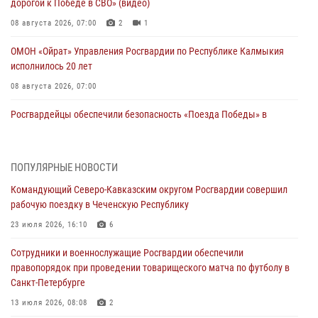
дорогой к Победе в СВО» (видео)
08 августа 2026, 07:00
2
1
ОМОН «Ойрат» Управления Росгвардии по Республике Калмыкия
исполнилось 20 лет
08 августа 2026, 07:00
Росгвардейцы обеспечили безопасность «Поезда Победы» в
Кузбассе
08 августа 2026, 07:00
ПОПУЛЯРНЫЕ НОВОСТИ
В Кабардино-Балкарии сотрудники Росгвардии провели турнир по
Командующий Северо-Кавказским округом Росгвардии совершил
настольному теннису ко Дню физкультурника
рабочую поездку в Чеченскую Республику
08 августа 2026, 07:00
23 июля 2026, 16:10
6
В Москве росгвардейцы оказали помощь медикам и девушке с
Сотрудники и военнослужащие Росгвардии обеспечили
ограниченными возможностями здоровья (видео)
правопорядок при проведении товарищеского матча по футболу в
08 августа 2026, 06:32
1
Санкт-Петербурге
Спецназ Росгвардии в Марий Эл почтил память товарища на
13 июля 2026, 08:08
2