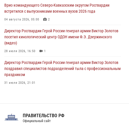
тактическом турнире (видео)
Врио командующего Северо-Кавказским округом Росгвардии
08 августа 2026, 06:15
9
1
встретился с выпускниками военных вузов 2026 года
День физкультурника в Уральском округе Росгвардии отметили
04 августа 2026, 05:00
2
турнирами, мастер-классами и легкоатлетическими забегами
Директор Росгвардии Герой России генерал армии Виктор Золотов
08 августа 2026, 06:03
9
посетил кинологический центр ОДОН имени Ф.Э. Дзержинского
(видео)
28 июля 2026, 16:50
1
Директор Росгвардии Герой России генерал армии Виктор Золотов
поздравил специалистов подразделений тыла с профессиональным
праздником
31 июля 2026, 21:01
В ОГВ(с) завершилась служебная командировка сотрудников ОМОН
Росгвардии
20 июля 2026, 09:25
3
ПРАВИТЕЛЬСТВО РФ
Праздник «Один день с Росгвардией» к 105-летию Центрального
Официальный сайт
округа прошел на Поклонной горе