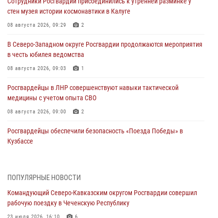
Сотрудники Росгвардии присоединились к утренней разминке у
стен музея истории космонавтики в Калуге
08 августа 2026, 09:29
2
В Северо-Западном округе Росгвардии продолжаются мероприятия
в честь юбилея ведомства
08 августа 2026, 09:03
1
Росгвардейцы в ЛНР совершенствуют навыки тактической
медицины с учетом опыта СВО
08 августа 2026, 09:00
2
Росгвардейцы обеспечили безопасность «Поезда Победы» в
Кузбассе
08 августа 2026, 07:00
В Кабардино-Балкарии сотрудники Росгвардии провели турнир по
ПОПУЛЯРНЫЕ НОВОСТИ
настольному теннису ко Дню физкультурника
Командующий Северо-Кавказским округом Росгвардии совершил
08 августа 2026, 07:00
рабочую поездку в Чеченскую Республику
Военнослужащие Софринской бригады Росгвардии встретились с
23 июля 2026, 16:10
6