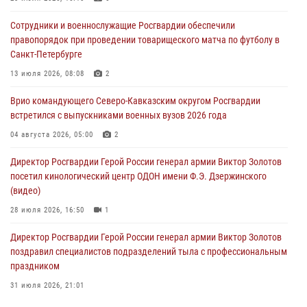
участником патриотического проекта «Дорогой Ломоносова —
Сотрудники и военнослужащие Росгвардии обеспечили
дорогой к Победе в СВО» (видео)
правопорядок при проведении товарищеского матча по футболу в
08 августа 2026, 07:00
2
1
Санкт-Петербурге
ОМОН «Ойрат» Управления Росгвардии по Республике Калмыкия
13 июля 2026, 08:08
2
исполнилось 20 лет
Врио командующего Северо-Кавказским округом Росгвардии
08 августа 2026, 07:00
встретился с выпускниками военных вузов 2026 года
В Москве росгвардейцы оказали помощь медикам и девушке с
04 августа 2026, 05:00
2
ограниченными возможностями здоровья (видео)
Директор Росгвардии Герой России генерал армии Виктор Золотов
08 августа 2026, 06:32
1
посетил кинологический центр ОДОН имени Ф.Э. Дзержинского
(видео)
28 июля 2026, 16:50
1
Директор Росгвардии Герой России генерал армии Виктор Золотов
поздравил специалистов подразделений тыла с профессиональным
праздником
31 июля 2026, 21:01