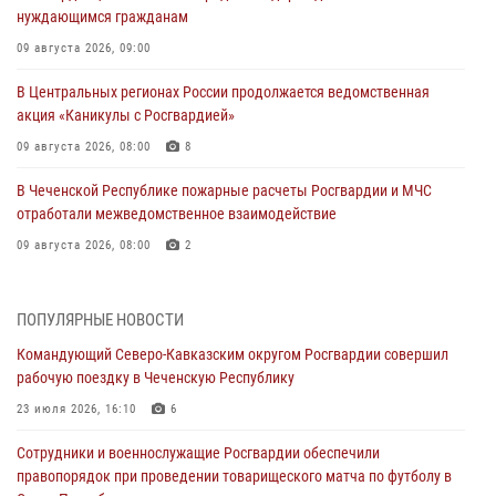
нуждающимся гражданам
09 августа 2026, 09:00
В Центральных регионах России продолжается ведомственная
акция «Каникулы с Росгвардией»
09 августа 2026, 08:00
8
В Чеченской Республике пожарные расчеты Росгвардии и МЧС
отработали межведомственное взаимодействие
09 августа 2026, 08:00
2
Лучшие футбольные команды Южного округа Росгвардии
определили на Кубани
ПОПУЛЯРНЫЕ НОВОСТИ
09 августа 2026, 07:00
Командующий Северо-Кавказским округом Росгвардии совершил
рабочую поездку в Чеченскую Республику
В Ульяновске росгвардейцы присоединились к донорской акции
(видео)
23 июля 2026, 16:10
6
09 августа 2026, 06:15
2
1
Сотрудники и военнослужащие Росгвардии обеспечили
правопорядок при проведении товарищеского матча по футболу в
В регионах Урала бойцам Росгвардии в зону СВО передали свежие