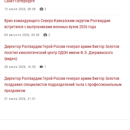
Санкт-Петербурге
тиражи газет
13 июля 2026, 08:08
2
09 августа 2026, 05:00
Врио командующего Северо-Кавказским округом Росгвардии
Росгвардейцы провели занятие по стрелковой подготовке для
встретился с выпускниками военных вузов 2026 года
воспитанников Центра детского, юношеского туризма и
краеведения Луганской Народной Республики
04 августа 2026, 05:00
2
09 августа 2026, 05:00
Директор Росгвардии Герой России генерал армии Виктор Золотов
посетил кинологический центр ОДОН имени Ф.Э. Дзержинского
(видео)
28 июля 2026, 16:50
1
Директор Росгвардии Герой России генерал армии Виктор Золотов
поздравил специалистов подразделений тыла с профессиональным
праздником
31 июля 2026, 21:01
В ОГВ(с) завершилась служебная командировка сотрудников ОМОН
Росгвардии
20 июля 2026, 09:25
3