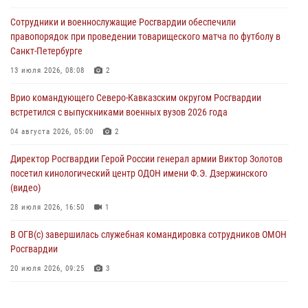
Подозреваемые в незаконном обороте запрещенных веществ
Сотрудники и военнослужащие Росгвардии обеспечили
задержаны в Дагестане при силовой поддержке Росгвардии
правопорядок при проведении товарищеского матча по футболу в
06 августа 2026, 09:00
Санкт-Петербурге
В Югре при силовой поддержке ОМОН Росгвардии задержаны
13 июля 2026, 08:08
2
подозреваемые в страховом мошенничестве
Врио командующего Северо-Кавказским округом Росгвардии
06 августа 2026, 08:56
2
1
встретился с выпускниками военных вузов 2026 года
Офицер СОБР Росгвардии выступил на окружном юнармейском
04 августа 2026, 05:00
2
форуме в Астрахани
Директор Росгвардии Герой России генерал армии Виктор Золотов
06 августа 2026, 08:27
3
посетил кинологический центр ОДОН имени Ф.Э. Дзержинского
(видео)
28 июля 2026, 16:50
1
В ОГВ(с) завершилась служебная командировка сотрудников ОМОН
Росгвардии
20 июля 2026, 09:25
3
Директор Росгвардии Герой России генерал армии Виктор Золотов