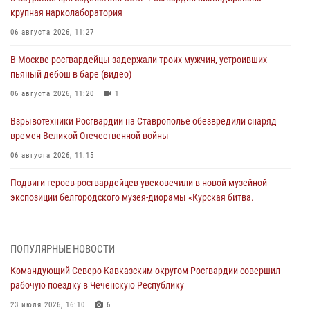
крупная нарколаборатория
06 августа 2026, 11:27
В Москве росгвардейцы задержали троих мужчин, устроивших
пьяный дебош в баре (видео)
06 августа 2026, 11:20
1
Взрывотехники Росгвардии на Ставрополье обезвредили снаряд
времен Великой Отечественной войны
06 августа 2026, 11:15
Подвиги героев‑росгвардейцев увековечили в новой музейной
экспозиции белгородского музея‑диорамы «Курская битва.
Белгородское направление»
06 августа 2026, 10:30
3
ПОПУЛЯРНЫЕ НОВОСТИ
Охрану общественного порядка и безопасность на футбольном
Командующий Северо-Кавказским округом Росгвардии совершил
матче в Москве обеспечила Росгвардия (видео)
рабочую поездку в Чеченскую Республику
06 августа 2026, 10:13
1
23 июля 2026, 16:10
6