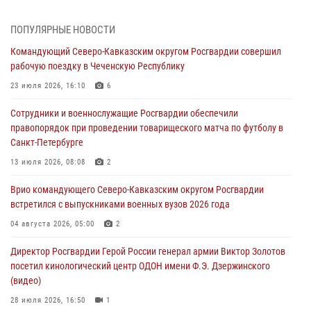
06 августа 2026, 10:30
3
ПОПУЛЯРНЫЕ НОВОСТИ
Охрану общественного порядка и безопасность на футбольном
Командующий Северо-Кавказским округом Росгвардии совершил
матче в Москве обеспечила Росгвардия (видео)
рабочую поездку в Чеченскую Республику
06 августа 2026, 10:13
1
23 июля 2026, 16:10
6
Подозреваемые в незаконном обороте запрещенных веществ
Сотрудники и военнослужащие Росгвардии обеспечили
задержаны в Дагестане при силовой поддержке Росгвардии
правопорядок при проведении товарищеского матча по футболу в
06 августа 2026, 09:00
Санкт-Петербурге
В Югре при силовой поддержке ОМОН Росгвардии задержаны
13 июля 2026, 08:08
2
подозреваемые в страховом мошенничестве
Врио командующего Северо-Кавказским округом Росгвардии
06 августа 2026, 08:56
2
1
встретился с выпускниками военных вузов 2026 года
Офицер СОБР Росгвардии выступил на окружном юнармейском
04 августа 2026, 05:00
2
форуме в Астрахани
Директор Росгвардии Герой России генерал армии Виктор Золотов
06 августа 2026, 08:27
3
посетил кинологический центр ОДОН имени Ф.Э. Дзержинского
(видео)
28 июля 2026, 16:50
1