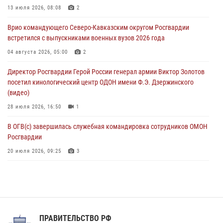
В ЛНР росгвардейцы провели тренировку по единоборствам для
13 июля 2026, 08:08
2
юных воспитанников спортивной школы
Врио командующего Северо-Кавказским округом Росгвардии
08 августа 2026, 13:00
1
встретился с выпускниками военных вузов 2026 года
Сотрудники Росгвардии присоединились к утренней разминке у
04 августа 2026, 05:00
2
стен музея истории космонавтики в Калуге
Директор Росгвардии Герой России генерал армии Виктор Золотов
08 августа 2026, 09:29
2
посетил кинологический центр ОДОН имени Ф.Э. Дзержинского
(видео)
28 июля 2026, 16:50
1
В ОГВ(с) завершилась служебная командировка сотрудников ОМОН
Росгвардии
20 июля 2026, 09:25
3
Директор Росгвардии Герой России генерал армии Виктор Золотов
поздравил специалистов подразделений тыла с профессиональным
праздником
31 июля 2026, 21:01
ПРАВИТЕЛЬСТВО РФ