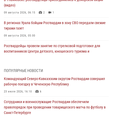
(видео)
09 августа 2026, 06:15
2
1
В регионах Урала бойцам Росгвардии в зону СВО передали свежие
тиражи газет
09 августа 2026, 05:00
Росгвардейцы провели занятие по стрелковой подготовке для
воспитанников Центра детского, юношеского туризма и
краеведения Луганской Народной Республики
09 августа 2026, 05:00
ПОПУЛЯРНЫЕ НОВОСТИ
Всероссийская ведомственная акции «Каникулы с Росгвардией
Командующий Северо-Кавказским округом Росгвардии совершил
проходит в Сибири
рабочую поездку в Чеченскую Республику
09 августа 2026, 04:00
5
23 июля 2026, 16:10
6
Росгвардейцы провели патриотическое занятие для детей на
Сотрудники и военнослужащие Росгвардии обеспечили
Поклонной горе в Москве (видео)
правопорядок при проведении товарищеского матча по футболу в
08 августа 2026, 14:10
3
1
Санкт-Петербурге