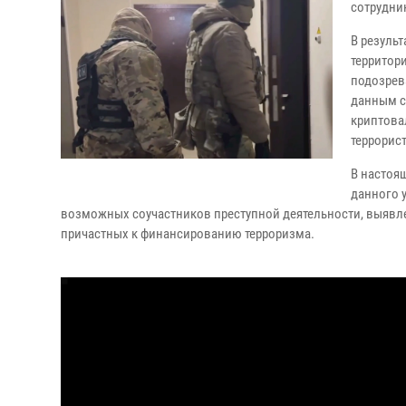
сотрудни
В резуль
территор
подозрев
данным с
криптова
террорис
В настоя
данного 
возможных соучастников преступной деятельности, выявле
причастных к финансированию терроризма.