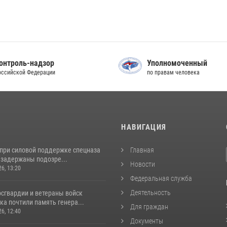
онтроль-надзор
Уполномоченный
оссийской Федерации
по правам человека
И
НАВИГАЦИЯ
 при силовой поддержке спецназа
Главная
 задержаны подозре...
Новости
26, 13:20
Федеральная служба
Деятельность
сгвардии и ветераны войск
а почтили память генера...
Для граждан
26, 12:40
Документы