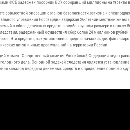
ками ФСБ задержан пособник ВСУ, собиравший миллионы на теракты в
тате совместной операции органов безопасности региона и спецподра
иального управления Росгвардии задержан 26-летний местный житель
аемый в сборе денежных средств в особо крупном размере в пользу В
ледствия, задержанный осуществил сбор более 24 миллионов рублей 
люте. Эти средства, как установлено, предназначались для финансир
тических актов и иных преступлений на территории России.
щий момент Следственный комитет Российской Федерации ведет рас
уголовного дела. Основной задачей следствия является установление
ние каналов передачи денежных средств и определение полного круг