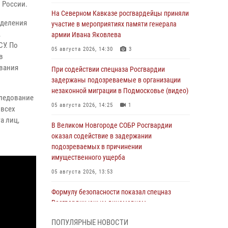
 России.
На Северном Кавказе росгвардейцы приняли
зделения
участие в мероприятиях памяти генерала
,
армии Ивана Яковлева
СУ. По
05 августа 2026, 14:30
3
в
ования
При содействии спецназа Росгвардии
задержаны подозреваемые в организации
незаконной миграции в Подмосковье (видео)
следование
05 августа 2026, 14:25
1
 всех
а лиц,
В Великом Новгороде СОБР Росгвардии
оказал содействие в задержании
подозреваемых в причинении
имущественного ущерба
05 августа 2026, 13:53
Формулу безопасности показал спецназ
Росгвардии юным динамовцам
Свердловской области
ПОПУЛЯРНЫЕ НОВОСТИ
05 августа 2026, 13:50
4