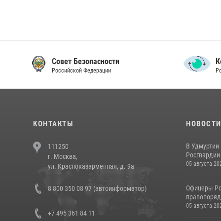
Совет Безопасности
К
Российской Федерации
Р
КОНТАКТЫ
НОВОСТ
В Удмуртии
111250
Росгвардии
г. Москва,
05 августа 20
ул. Красноказарменная, д. 9а
Офицеры Ро
8 800 350 08 97 (автоинформатор)
правопорядк
05 августа 20
+7 495 361 84 11