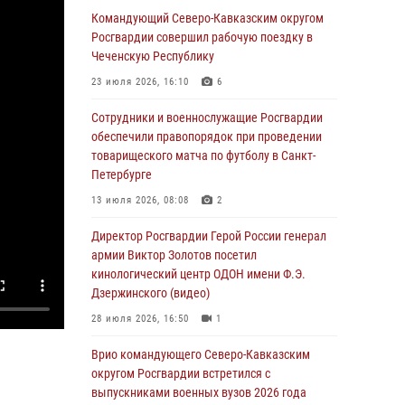
Командующий Северо-Кавказским округом
В столице росгвардейцы задержали мужчину,
Росгвардии совершил рабочую поездку в
устроившего дебош в букмекерской конторе
Чеченскую Республику
(видео)
23 июля 2026, 16:10
6
05 августа 2026, 13:25
1
Сотрудники и военнослужащие Росгвардии
В Удмуртии при силовой поддержке спецназа
обеспечили правопорядок при проведении
Росгвардии задержаны подозреваемые в
товарищеского матча по футболу в Санкт-
мошенничестве под видом оказания
Петербурге
оздоровительных услуг (видео)
13 июля 2026, 08:08
2
05 августа 2026, 13:20
1
1
Директор Росгвардии Герой России генерал
В Москве дети сотрудников и
армии Виктор Золотов посетил
военнослужащих Росгвардии посетили
кинологический центр ОДОН имени Ф.Э.
мастер-класс по художественной гимнастике
Дзержинского (видео)
05 августа 2026, 13:00
3
28 июля 2026, 16:50
1
Офицеры Росгвардии и ветераны войск
Врио командующего Северо-Кавказским
правопорядка почтили память генерала
округом Росгвардии встретился с
армии Ивана Кирилловича Яковлева
выпускниками военных вузов 2026 года