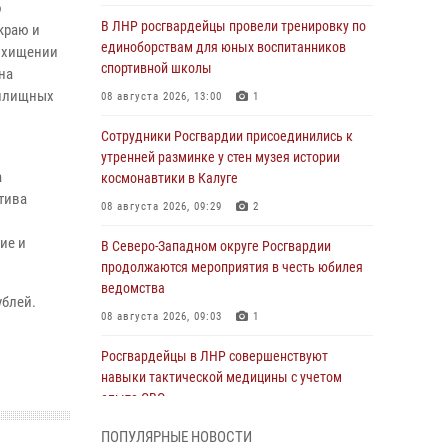
о
В ЛНР росгвардейцы провели тренировку по
краю и
единоборствам для юных воспитанников
похищении
спортивной школы
на
жилищных
08 августа 2026, 13:00
1
Сотрудники Росгвардии присоединились к
утренней разминке у стен музея истории
а
космонавтики в Калуге
тива
08 августа 2026, 09:29
2
ие и
В Северо-Западном округе Росгвардии
продолжаются мероприятия в честь юбилея
ведомства
ублей.
08 августа 2026, 09:03
1
Росгвардейцы в ЛНР совершенствуют
навыки тактической медицины с учетом
опыта СВО
08 августа 2026, 09:00
2
ПОПУЛЯРНЫЕ НОВОСТИ