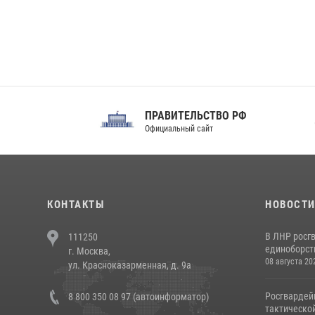
ПРАВИТЕЛЬСТВО РФ
Сов
Официальный сайт
Феде
КОНТАКТЫ
НОВОСТ
В ЛНР росг
111250
единоборст
г. Москва,
08 августа 20
ул. Красноказарменная, д. 9а
Росгвардей
8 800 350 08 97 (автоинформатор)
тактической