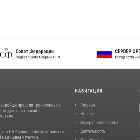
ет Федерации
СЕРВЕР ОРГАНОВ
рального Собрания РФ
Государственной власти РФ
И
НАВИГАЦИЯ
вардейцы провели тренировку по
Главная
вам для юных воспит...
Новости
26, 13:00
Федеральная служба
Деятельность
цы в ЛНР совершенствуют навыки
 медицины с учетом...