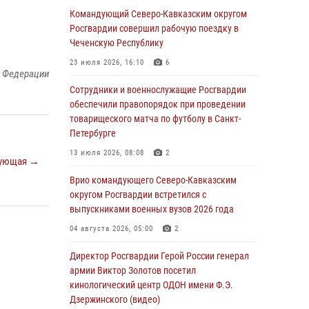
Военнослужащие Софринской бригады
Командующий Северо-Кавказским округом
Росгвардии встретились с участником
Росгвардии совершил рабочую поездку в
патриотического проекта «Дорогой
Чеченскую Республику
Ломоносова — дорогой к Победе в СВО»
23 июля 2026, 16:10
6
(видео)
й Федерации
Сотрудники и военнослужащие Росгвардии
08 августа 2026, 07:00
2
1
обеспечили правопорядок при проведении
Росгвардейцы обеспечили безопасность
товарищеского матча по футболу в Санкт-
«Поезда Победы» в Кузбассе
Петербурге
08 августа 2026, 07:00
13 июля 2026, 08:08
2
ующая →
ОМОН «Ойрат» Управления Росгвардии по
Врио командующего Северо-Кавказским
Республике Калмыкия исполнилось 20 лет
округом Росгвардии встретился с
выпускниками военных вузов 2026 года
08 августа 2026, 07:00
04 августа 2026, 05:00
2
В Кабардино-Балкарии сотрудники
Росгвардии провели турнир по настольному
Директор Росгвардии Герой России генерал
теннису ко Дню физкультурника
армии Виктор Золотов посетил
кинологический центр ОДОН имени Ф.Э.
08 августа 2026, 07:00
Дзержинского (видео)