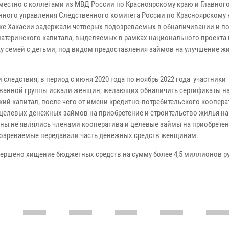
местно с коллегами из МВД России по Красноярскому краю и Главног
нного управления Следственного комитета России по Красноярскому 
ке Хакасии задержали четверых подозреваемых в обналичивании и 
материнского капитала, выделяемых в рамках национального проекта 
у семей с детьми, под видом предоставления займов на улучшение 
 следствия, в период с июня 2020 года по ноябрь 2022 года участники
ванной группы искали женщин, желающих обналичить сертификаты н
кий капитал, после чего от имени кредитно-потребительского коопера
целевых денежных займов на приобретение и строительство жилья на
ины не являлись членами кооператива и целевые займы на приобретен
дозреваемые передавали часть денежных средств женщинам.
ершено хищение бюджетных средств на сумму более 4,5 миллионов р