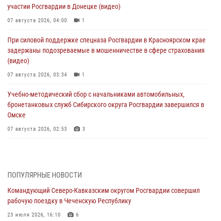
участии Росгвардии в Донецке (видео)
07 августа 2026, 04:00
1
При силовой поддержке спецназа Росгвардии в Красноярском крае
задержаны подозреваемые в мошенничестве в сфере страхования
(видео)
07 августа 2026, 03:34
1
Учебно-методический сбор с начальниками автомобильных,
бронетанковых служб Сибирского округа Росгвардии завершился в
Омске
07 августа 2026, 02:53
3
Генерал-полковник Олег Плохой поздравил специалистов
организационно-штатных подразделений Росгвардии с
профессиональным праздником
ПОПУЛЯРНЫЕ НОВОСТИ
06 августа 2026, 21:01
Командующий Северо-Кавказским округом Росгвардии совершил
рабочую поездку в Чеченскую Республику
В Нижнем Новгороде состоялось Всероссийское совещание-
семинар по вопросам развития вневедомственной охраны
23 июля 2026, 16:10
6