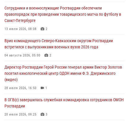
Росгвардии (видео)
Сотрудники и военнослужащие Росгвардии обеспечили
06 августа 2026, 14:47
10
1
правопорядок при проведении товарищеского матча по футболу в
Санкт-Петербурге
В Брянске сотрудники и военнослужащие Росгвардии почтили
память Героя России Олега Визнюка
13 июля 2026, 08:08
2
06 августа 2026, 14:36
2
Врио командующего Северо-Кавказским округом Росгвардии
встретился с выпускниками военных вузов 2026 года
В кинологическом центре Уральского округа Росгвардии почтили
память товарищей, погибших при исполнении воинского долга
04 августа 2026, 05:00
2
06 августа 2026, 13:29
5
Директор Росгвардии Герой России генерал армии Виктор Золотов
посетил кинологический центр ОДОН имени Ф.Э. Дзержинского
В Центральном округе Росгвардии прошли мероприятия к
(видео)
108‑летию генерала армии И.К. Яковлева
28 июля 2026, 16:50
1
06 августа 2026, 13:24
В ОГВ(с) завершилась служебная командировка сотрудников ОМОН
Росгвардии
20 июля 2026, 09:25
3
Директор Росгвардии Герой России генерал армии Виктор Золотов
поздравил специалистов подразделений тыла с профессиональным