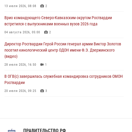
В Саранске росгвардейцы приняли участие в 25‑летии канонизации
13 июля 2026, 08:08
2
святого праведного воина Федора Ушакова (видео)
Врио командующего Северо-Кавказским округом Росгвардии
07 августа 2026, 06:15
7
1
встретился с выпускниками военных вузов 2026 года
Росгвардейцы оказали адресную помощь жителям Луганской
04 августа 2026, 05:00
2
Народной Республики
Директор Росгвардии Герой России генерал армии Виктор Золотов
07 августа 2026, 05:00
посетил кинологический центр ОДОН имени Ф.Э. Дзержинского
(видео)
28 июля 2026, 16:50
1
В ОГВ(с) завершилась служебная командировка сотрудников ОМОН
Росгвардии
20 июля 2026, 09:25
3
Директор Росгвардии Герой России генерал армии Виктор Золотов
поздравил специалистов подразделений тыла с профессиональным
праздником
31 июля 2026, 21:01
ПРАВИТЕЛЬСТВО РФ