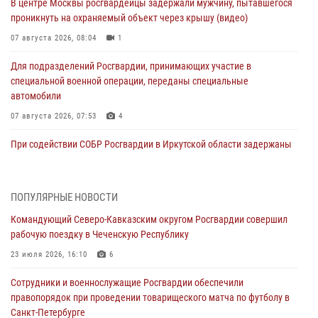
В центре Москвы росгвардейцы задержали мужчину, пытавшегося
проникнуть на охраняемый объект через крышу (видео)
07 августа 2026, 08:04
1
Для подразделений Росгвардии, принимающих участие в
специальной военной операции, переданы специальные
автомобили
07 августа 2026, 07:53
4
При содействии СОБР Росгвардии в Иркутской области задержаны
подозреваемые в коммерческом подкупе (видео)
07 августа 2026, 07:51
1
ПОПУЛЯРНЫЕ НОВОСТИ
Завершился чемпионат Сибирского ордена Жукова округа
Командующий Северо-Кавказским округом Росгвардии совершил
Росгвардии по служебно-боевой стрельбе
рабочую поездку в Чеченскую Республику
07 августа 2026, 07:45
9
23 июля 2026, 16:10
6
Застрявшую в плуге трактора мину уничтожили росгвардейцы на
Сотрудники и военнослужащие Росгвардии обеспечили
Кубани
правопорядок при проведении товарищеского матча по футболу в
07 августа 2026, 06:49
1
Санкт-Петербурге